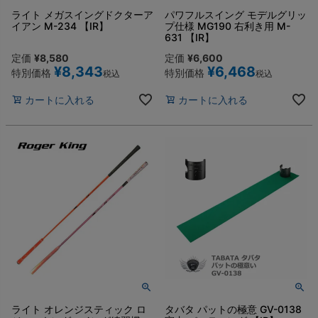
ライト メガスイングドクターア
パワフルスイング モデルグリッ
イアン M-234 【IR】
プ仕様 MG190 右利き用 M-
631 【IR】
定価
¥
8,580
定価
¥
6,600
¥
8,343
¥
6,468
特別価格
特別価格
税込
税込
カートに入れる
カートに入れる
ライト オレンジスティック ロ
タバタ パットの極意 GV-0138