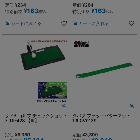
定価
¥
264
定価
¥
264
¥
163
¥
163
特別価格
特別価格
税込
税込
カートに入れる
カートに入れる
ダイヤゴルフ チェックショット
タバタ フラットパターマット
Z TR-428 【IR】
1.6 GV0139
定価
¥
6,380
定価
¥
3,300