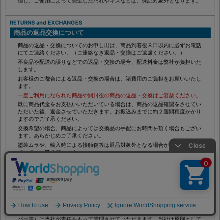
但し、ご使用によって発生した汚れやキズなどは、保証対象外となります。
RETURNS and EXCHANGES
商品の返品交換について
商品の返品・交換についてのお申し出は、商品到着後８日以内に必ずお電話
にてご連絡ください。（ご連絡なき返品・交換はご遠慮ください。）
不良品や配送の誤りなどでの返品・交換の場合、配送料金は弊社が負担いた
します。
お客様のご都合による返品・交換の場合は、諸費用のご負担をお願いいたし
ます。
一度ご利用になられた商品や開封後の商品の返品・交換はご容赦ください。
既に商品代金をお支払いいただいている場合は、商品の返品確認をさせてい
ただいた後、返金させていただきます。お振込みまでに約２週間程度かかり
ますのでご了承ください。
交換希望の場合、商品によっては交換品の手配にお時間を頂く場合もござい
ます。あらかじめご了承ください。
塗装ムラや、輸入時による接触傷等は返品対象外となる場合がございますの
で、予めご了承願います。
PRIVACY
プライバシーの保護について
ご登録いただく個人情報（氏名、住所、電話番号、E-mail、クレジットナン
バー等）は当社が責任をもって管理させていただきます。当社は原則として