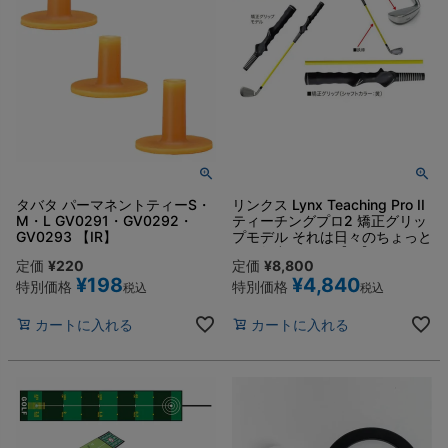
タバタ パーマネントティーS・
リンクス Lynx Teaching Pro II
M・L GV0291・GV0292・
ティーチングプロ2 矯正グリッ
GV0293 【IR】
プモデル それは日々のちょっと
した努力から！ 【IR】
定価
¥
220
定価
¥
8,800
¥
198
¥
4,840
特別価格
特別価格
税込
税込
カートに入れる
カートに入れる