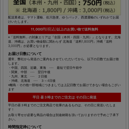
配送業者は、ヤマト運輸、佐川急便、ゆうパック、西濃運輸のいずれかでお届
けいたします。
(税込)
11,000円
以上のお買い物で送料無料
※「送料無料」の対象エリアは『全国（本州・四国・九州）』となります。北海
道、沖縄は、お買い物金額に関わらず 北海道「送料1,800円」沖縄「送料
3,000円」が必要となります。
お届け日数について
通常、弊社から発送のご案内をさせていただいてから、以下の日数でお届け致
します。
・中国、四国、近畿、東海 --- 最短で翌日午前中
・関東、中部 --- 翌日午後
・九州、東北 --- ２日後
・沖縄、北海道 --- ３～4日後
※離島・その他一部地域につきましては上記日数でお届けできない場合もござい
ます
平日 昼３時までのご注文は その日に発送
平日の昼３時までのご注文商品で在庫のあるものは、その日に発送いたしま
す！
お取り寄せが必要な商品の場合は別途納期を頂いておりますので予めご了承下
さい。
時間指定枠について