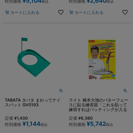
¥
5,104
¥
2,640
特別価格
特別価格
税込
税込
カートに入れる
カートに入れる
TABATA タバタ まわってナイ
ライト 橋本大地のパターフェー
スパット GV0193
スに貼る練習器「これを貼って
練習すればパッティングが入る
ようになります」G-177
定価
¥
1,430
定価
¥
6,380
¥
1,144
¥
5,742
特別価格
特別価格
税込
税込