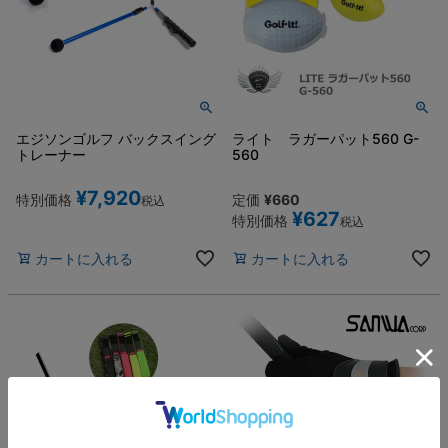
エジソンゴルフ バックスイング
ライト ラガーパット560 G-
トレーナー
560
¥
7,920
特別価格
定価
¥
660
税込
¥
627
特別価格
税込
カートに入れる
カートに入れる