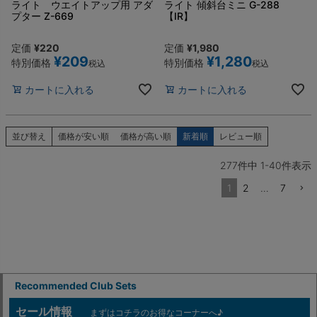
ライト ウエイトアップ用 アダ
ライト 傾斜台ミニ G-288
プター Z-669
【IR】
定価
¥
220
定価
¥
1,980
¥
209
¥
1,280
特別価格
特別価格
税込
税込
カートに入れる
カートに入れる
並び替え
価格が安い順
価格が高い順
新着順
レビュー順
277
件中
1
-
40
件表示
1
2
…
7
Recommended Club Sets
セール情報
まずはコチラのお得なコーナーへ♪