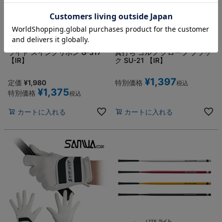
ライト スイングリボン G-317
真打ち ゴルフ グローブ ブラッ
【IR】
ク SU-21 【IR】
¥
1,397
定価
¥
1,980
特別価格
税込
¥
1,375
特別価格
税込
カートに入れる
カートに入れる