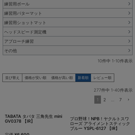
練習用ボール
練習用パターマット
練習用ショットマット
ヘッドスピード測定機
アプローチ練習
その他
10
件中
1
-
10
件表示
並び替え
価格が安い順
価格が高い順
新着順
レビュー順
277
件中
1
-
40
件表示
1
2
…
7
TABATA タバタ 三角先生 mini
プロ野球！NPB！ヤクルトスワ
GV0378 【IR】
ローズ アライメントスティック
ブルー YSPL-6127 【IR】
定価
¥
6,600