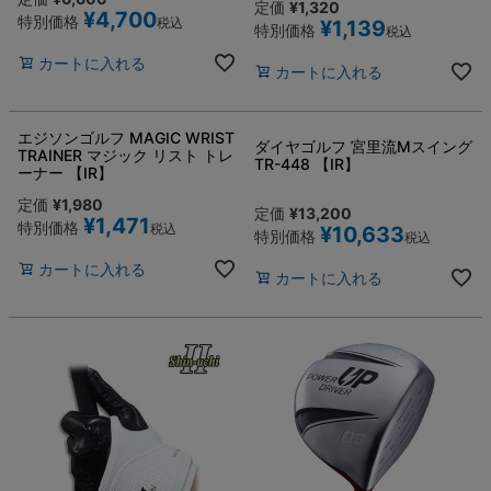
定価
¥
1,320
¥
4,700
特別価格
税込
¥
1,139
特別価格
税込
カートに入れる
カートに入れる
エジソンゴルフ MAGIC WRIST
ダイヤゴルフ 宮里流Mスイング
TRAINER マジック リスト トレ
TR-448 【IR】
ーナー 【IR】
定価
¥
1,980
定価
¥
13,200
¥
1,471
特別価格
税込
¥
10,633
特別価格
税込
カートに入れる
カートに入れる