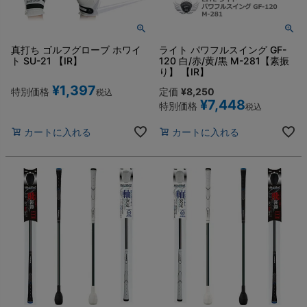
真打ち ゴルフグローブ ホワイ
ライト パワフルスイング GF-
ト SU-21 【IR】
120 白/赤/黄/黒 M-281【素振
り】 【IR】
¥
1,397
特別価格
定価
¥
8,250
税込
¥
7,448
特別価格
税込
カートに入れる
カートに入れる