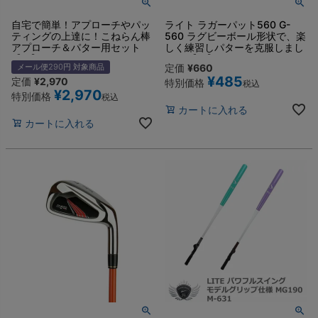
自宅で簡単！アプローチやパッ
ライト ラガーパット560 G-
ティングの上達に！こねらん棒
560 ラグビーボール形状で、楽
アプローチ＆パター用セット
しく練習しパターを克服しまし
【IR】
ょう 【IR】
メール便290円 対象商品
定価
¥
660
¥
485
定価
¥
2,970
特別価格
税込
¥
2,970
特別価格
税込
カートに入れる
カートに入れる