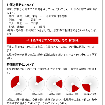
お届け日数について
通常、弊社から発送のご案内をさせていただいてから、以下の日数でお届け致
します。
・中国、四国、近畿、東海 --- 最短で翌日午前中
・関東、中部 --- 翌日午後
・九州、東北 --- ２日後
・沖縄、北海道 --- ３～4日後
※離島・その他一部地域につきましては上記日数でお届けできない場合もござい
ます
平日 昼３時までのご注文は その日に発送
平日の昼３時までのご注文商品で在庫のあるものは、その日に発送いたしま
す！
お取り寄せが必要な商品の場合は別途納期を頂いておりますので予めご了承下
さい。
時間指定枠について
配送時間帯は以下の中からご指定いただけます。但し、指定可能地域に限りま
す。
上記のお届け日時は、交通事情・自然災害等や、宅配業者の止むを得ない都合
で遅延する場合がございます。予めご了承ください。