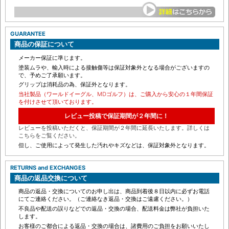
GUARANTEE
商品の保証について
メーカー保証に準じます。
塗装ムラや、輸入時による接触傷等は保証対象外となる場合がございますの
で、予めご了承願います。
グリップは消耗品の為、保証外となります。
当社製品（ワールドイーグル、MDゴルフ）は、ご購入から安心の１年間保証
を付けさせて頂いております。
レビュー投稿で保証期間が２年間に！
レビューを投稿いただくと、保証期間が２年間に延長いたします。詳しくは
こちらをご覧ください。
但し、ご使用によって発生した汚れやキズなどは、保証対象外となります。
RETURNS and EXCHANGES
商品の返品交換について
商品の返品・交換についてのお申し出は、商品到着後８日以内に必ずお電話
にてご連絡ください。（ご連絡なき返品・交換はご遠慮ください。）
不良品や配送の誤りなどでの返品・交換の場合、配送料金は弊社が負担いた
します。
お客様のご都合による返品・交換の場合は、諸費用のご負担をお願いいたし