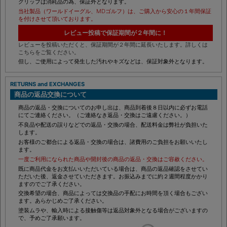
グリップは消耗品の為、保証外となります。
当社製品（ワールドイーグル、MDゴルフ）は、ご購入から安心の１年間保証
を付けさせて頂いております。
レビュー投稿で保証期間が２年間に！
レビューを投稿いただくと、保証期間が２年間に延長いたします。詳しくは
こちらをご覧ください。
但し、ご使用によって発生した汚れやキズなどは、保証対象外となります。
RETURNS and EXCHANGES
商品の返品交換について
商品の返品・交換についてのお申し出は、商品到着後８日以内に必ずお電話
にてご連絡ください。（ご連絡なき返品・交換はご遠慮ください。）
不良品や配送の誤りなどでの返品・交換の場合、配送料金は弊社が負担いた
します。
お客様のご都合による返品・交換の場合は、諸費用のご負担をお願いいたし
ます。
一度ご利用になられた商品や開封後の商品の返品・交換はご容赦ください。
既に商品代金をお支払いいただいている場合は、商品の返品確認をさせてい
ただいた後、返金させていただきます。お振込みまでに約２週間程度かかり
ますのでご了承ください。
交換希望の場合、商品によっては交換品の手配にお時間を頂く場合もござい
ます。あらかじめご了承ください。
塗装ムラや、輸入時による接触傷等は返品対象外となる場合がございますの
で、予めご了承願います。