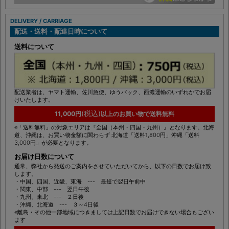
DELIVERY / CARRIAGE
配送・送料・配達日時について
送料について
配送業者は、ヤマト運輸、佐川急便、ゆうパック、西濃運輸のいずれかでお届
けいたします。
(税込)
11,000円
以上のお買い物で送料無料
※「送料無料」の対象エリアは『全国（本州・四国・九州）』となります。北海
道、沖縄は、お買い物金額に関わらず 北海道「送料1,800円」沖縄「送料
3,000円」が必要となります。
お届け日数について
通常、弊社から発送のご案内をさせていただいてから、以下の日数でお届け致
します。
・中国、四国、近畿、東海 --- 最短で翌日午前中
・関東、中部 --- 翌日午後
・九州、東北 --- ２日後
・沖縄、北海道 --- ３～4日後
※離島・その他一部地域につきましては上記日数でお届けできない場合もござい
ます