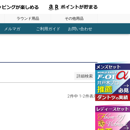
ラウンド用品
その他用品
ヘッドカバー
ラウンド用品
グローブ
シューズ
ボール
ウェア
スコアーカウンター
パターキャッチャー
ブレード パター用
マレット パター用
ディポットツール
ティーホルダー
レーザー距離計
フック付タオル
ネームプレート
パーツ / メンテ
ドライバー用
ボールケース
傘・パラソル
トレーニング
レディース
アイアン用
コンペ用品
コース用品
アウトドア
マーカー
練習用品
GPSナビ
メンズ
ＦＷ用
ＵＴ用
ティー
その他
その他
健康
メルマガ
ご利用ガイド
お問い合わせ
詳細検索
2
件中
1
-
2
件表示