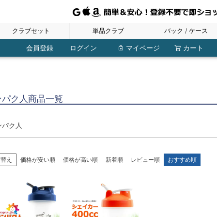
ネームプレート
健康用品
クラブセット
単品クラブ
バック / ケース
主要ブランド
ワールドイーグル
FILA GOLF
キャスコ
レディース
ジュニア
メンズ
フェアウェイウッド
ウェッジ・チッパー
ユーティリティ
ドライバー
アイアン
パター
レディースバッグ
ポーチ・小物入れ
ジュニアバッグ
ボストンバッグ
シューズケース
トラベルカバー
メンズバッグ
クラブケース
レディース
レディース
レディース
レディース
レディース
レディース
ジュニア
ジュニア
ジュニア
ジュニア
ジュニア
メンズ
メンズ
メンズ
メンズ
メンズ
メンズ
その他
会員登録
ログイン
マイページ
カート
ブルーティーゴルフ
エムユースポーツ
タバタ
ウィンウィンスタイル
ダイヤゴルフ
ファイテン
プロ野球 NPB！
ライト
松下徽章
ンパク人商品一覧
検索
ンパク人
び替え
価格が安い順
価格が高い順
新着順
レビュー順
おすすめ順