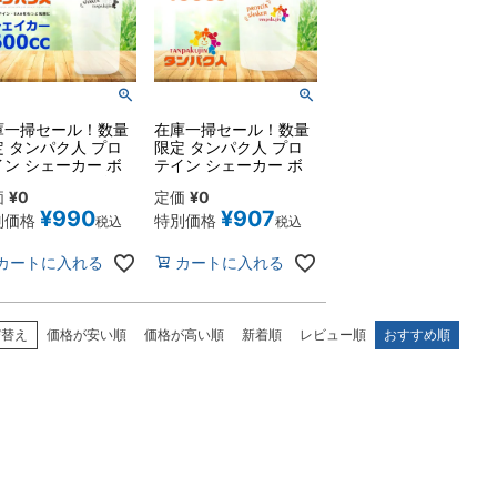
庫一掃セール！数量
在庫一掃セール！数量
定 タンパク人 プロ
限定 タンパク人 プロ
イン シェーカー ボ
テイン シェーカー ボ
 600cc ネイビー
トル 400cc オレンジ
価
¥
0
定価
¥
0
-PS-6N-WA
TJ-PS-4O-WA
¥
990
¥
907
別価格
特別価格
税込
税込
カートに入れる
カートに入れる
び替え
価格が安い順
価格が高い順
新着順
レビュー順
おすすめ順