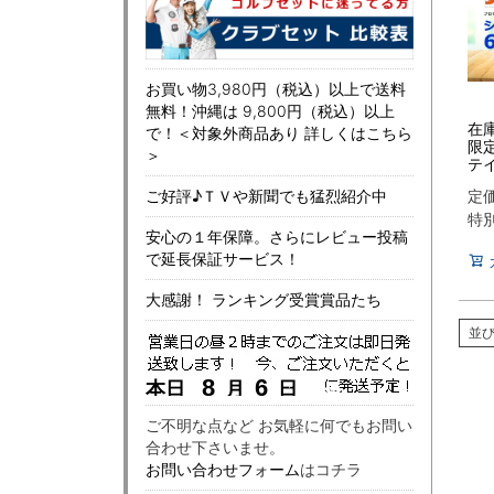
お買い物3,980円（税込）以上で送料
無料！沖縄は 9,800円（税込）以上
在
で！＜対象外商品あり 詳しくはこちら
限
＞
テ
トル
定
ご好評♪ＴＶや新聞でも猛烈紹介中
TJ
特
安心の１年保障。さらにレビュー投稿
で延長保証サービス！
大感謝！ ランキング受賞賞品たち
並
ご不明な点など お気軽に何でもお問い
合わせ下さいませ。
お問い合わせフォーム
はコチラ