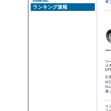
RANKING
ランキング速報
ワ
ズ 
UT
リテ
定
ク
ャ
特
税込
フ
ユ