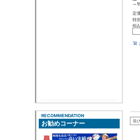
～1
定
特
税込
RECOMMENDATION
並
お勧めコーナー