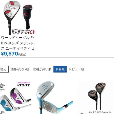
ワールドイーグル F-
01α メンズ ステンレ
ス ユーティリティ U
¥
9,570
T9 30度
(税込)
び替え
価格が安い順
価格が高い順
新着順
レビュー順