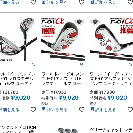
詳細を見る
詳細を見る
詳細を見る
ールドイーグル メン
ワールドイーグル メン
ワールドイーグル メン
F-01 クロスモデル
ズ F-01アルファ UT5
ズ F-01アルファ UT5
5 ゴルフ ユーティ
レフティ ゴルフ ユー
ゴルフ ユーティリティ
ィ5番 右用 フレッ
ティリティ5番 左利き
5番 右用 フレックス
価
¥
21,780
定価
¥
17,930
定価
¥
17,930
スR・S カーボンシ
用 フレックスR・S カ
R・S カーボンシャフ
¥
9,020
¥
9,020
¥
9,020
フト 初心者向き
ーボンシャフト 初心者
ト 初心者向き
別価格
特別価格
特別価格
向き やさしく簡単なク
税込
税込
ラブ 頼れるセカンドシ
詳細を見る
詳細を見る
詳細を見る
ョット
ァンタストプロTICN
ダリーナキャット レデ
ーティリティー 0番