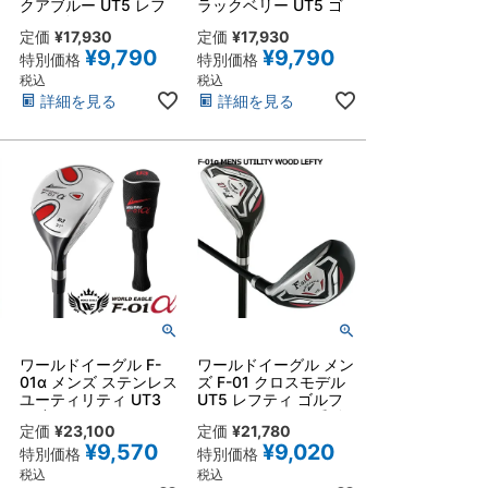
クアブルー UT5 レフ
ラックベリー UT5 ゴ
ティ ゴルフ ユーティ
ルフ ユーティリティ5
定価
¥
17,930
定価
¥
17,930
リティ5番 左利き用 カ
番 右用 カーボンシャ
¥
9,790
¥
9,790
ーボンシャフト 初心者
フト 初心者向き やさ
特別価格
特別価格
向き やさしく簡単なク
しく簡単なクラブ
税込
税込
ラブ
詳細を見る
詳細を見る
ワールドイーグル F-
ワールドイーグル メン
01α メンズ ステンレス
ズ F-01 クロスモデル
ユーティリティ UT3
UT5 レフティ ゴルフ
21度
ユーティリティ5番 左
定価
¥
23,100
定価
¥
21,780
利き用 フレックスR・
¥
9,570
¥
9,020
S カーボンシャフト 初
特別価格
特別価格
心者向き
税込
税込