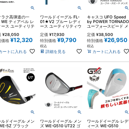
クラク高弾道の一
ワールドイーグル FL-
キャスコ UFO Speed
WE ティアベル レ
01★V2 ブルー レディ
by POWER TORNAD
ィース ユーティリテ
ース ユーティリティウ
ユーフォ―スピード メ
ッド 24°
ンズ 【IR】
価
¥
28,050
定価
¥
17,930
定価
¥
38,500
¥
12,320
¥
9,790
¥
26,950
別価格
特別価格
特別価格
税込
税込
カートに入れる
詳細を見る
カートに入れる
ールドイーグル メン
ワールドイーグル メン
ワールドイーグル レデ
WE-5Z ブラック
ズ WE-G510 UT22 ゴ
ィース WE-G510