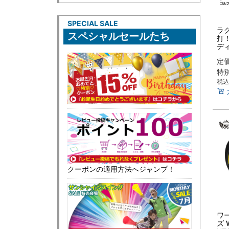
SPECIAL SALE
ラ
スペシャルセールたち
打！
デ
ィ
定
特
税込
クーポンの適用方法へジャンプ！
ワ
ズ 