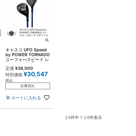
キャスコ UFO Speed
by POWER TORNADO
ユーフォ―スピード レ
ディース 【IR】
定価
¥
38,500
¥
30,547
特別価格
税込
在庫切れ
カートに入れる
24
件中
1
-
24
件表示