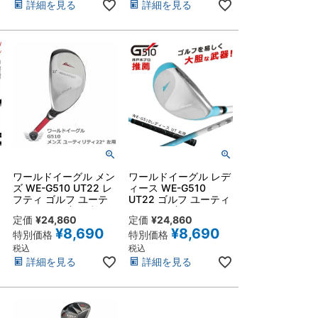
詳細を見る
詳細を見る
ワールドイーグル メン
ワールドイーグル レデ
ズ WE-G510 UT22 レ
ィース WE-G510
フティ ゴルフ ユーテ
UT22 ゴルフ ユーティ
ィリティ22度 左利き
リティ22度 右用 カー
定価
¥
24,860
定価
¥
24,860
用 フレックスR・S カ
ボンシャフト 初心者・
¥
8,690
¥
8,690
ーボンシャフト 初心
中級者向き 爽快な飛距
特別価格
特別価格
者・中級者向き 爽快な
離
税込
税込
飛距離
詳細を見る
詳細を見る