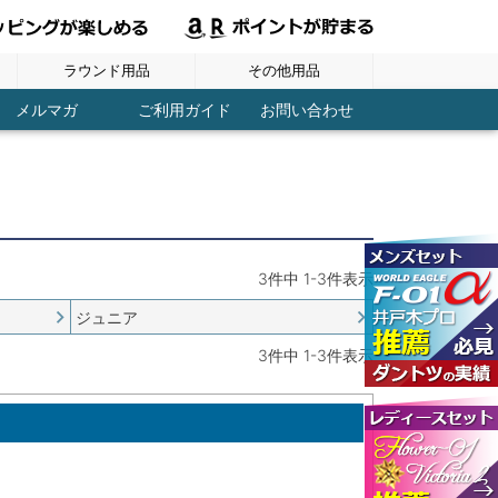
ラウンド用品
その他用品
ヘッドカバー
ラウンド用品
グローブ
シューズ
ボール
ウェア
スコアーカウンター
パターキャッチャー
ブレード パター用
マレット パター用
ディポットツール
ティーホルダー
レーザー距離計
フック付タオル
ネームプレート
パーツ / メンテ
ドライバー用
ボールケース
傘・パラソル
トレーニング
レディース
アイアン用
コンペ用品
コース用品
アウトドア
マーカー
練習用品
GPSナビ
メンズ
ＦＷ用
ＵＴ用
ティー
その他
その他
健康
メルマガ
ご利用ガイド
お問い合わせ
3
件中
1
-
3
件表示
ジュニア
3
件中
1
-
3
件表示