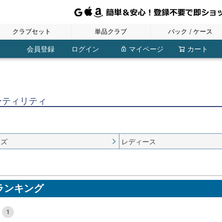
クラブセット
単品クラブ
バック / ケース
レディース
ジュニア
メンズ
フェアウェイウッド
ウェッジ・チッパー
ユーティリティ
ドライバー
アイアン
パター
レディースバッグ
ポーチ・小物入れ
ジュニアバッグ
ボストンバッグ
シューズケース
トラベルカバー
メンズバッグ
クラブケース
レディース
レディース
レディース
レディース
レディース
レディース
ジュニア
ジュニア
ジュニア
ジュニア
ジュニア
メンズ
メンズ
メンズ
メンズ
メンズ
メンズ
その他
会員登録
ログイン
マイページ
カート
ーティリティ
ンズ
レディース
ランキング
1