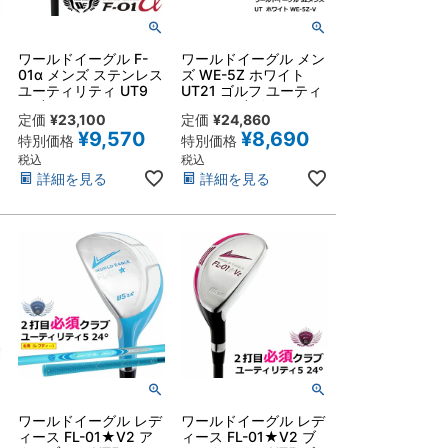
ワールドイーグル F-
ワールドイーグル メン
O
01α メンズ ステンレス
ズ WE-5Z ホワイト
ユーティリティ UT9
UT21 ゴルフ ユーティ
30度
リティ21度 右用 フレ
定価
¥
23,100
定価
¥
24,860
ックスSR スチールシ
¥
9,570
¥
8,690
ャフト 初心者・中級者
特別価格
特別価格
向き
税込
税込
詳細を見る
詳細を見る
ワールドイーグル レデ
ワールドイーグル レデ
ィース FL-01★V2 ア
ィース FL-01★V2 ブ