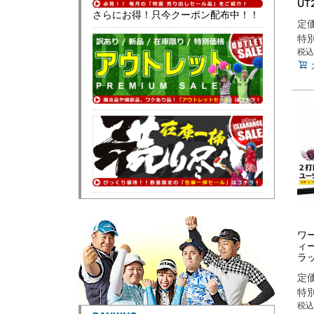
UT
さらにお得！只今クーポン配布中！！
リテ
定
ッ
ャ
特
向
税込
ワ
ィー
ラッ
フ
定
ィ
カ
特
者
税込
ク