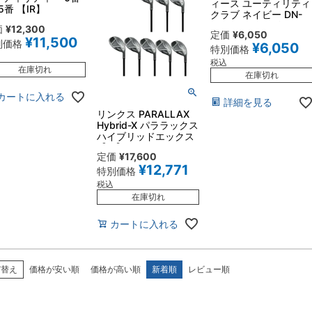
ィース ユーティリティ
5番 【IR】
クラブ ネイビー DN-
CLUB05 ネイビー
価
¥
12,300
定価
¥
6,050
【IR】
¥
11,500
別価格
¥
6,050
特別価格
税込
在庫切れ
在庫切れ
カートに入れる
詳細を見る
リンクス PARALLAX
Hybrid-X パララックス
ハイブリッドエックス
【IR】
定価
¥
17,600
¥
12,771
特別価格
税込
在庫切れ
カートに入れる
び替え
価格が安い順
価格が高い順
新着順
レビュー順