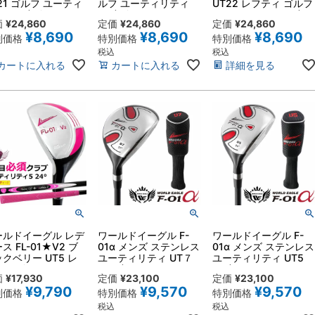
21 ゴルフ ユーティ
ルフ ユーティリティ
UT22 レフティ ゴルフ
ィ21度 右用 フレ
22度 右用 フレックス
ユーティリティ22度
価
¥
24,860
定価
¥
24,860
定価
¥
24,860
クスSR スチールシ
R・S カーボンシャフ
左利き用 カーボンシャ
¥
8,690
¥
8,690
¥
8,690
フト 初心者・中級者
ト 専用ヘッドカバー付
フト 初心者・中級者向
別価格
特別価格
特別価格
き
き 初心者・中級者向き
き 爽快な飛距離
税込
税込
カートに入れる
カートに入れる
詳細を見る
ールドイーグル レデ
ワールドイーグル F-
ワールドイーグル F-
ス FL-01★V2 ブ
01α メンズ ステンレス
01α メンズ ステンレス
クベリー UT5 レ
ユーティリティ UT７
ユーティリティ UT5
ティ ゴルフ ユーテ
２７度
24度
価
¥
17,930
定価
¥
23,100
定価
¥
23,100
リティ5番 左利き用
¥
9,790
¥
9,570
¥
9,570
ーボンシャフト 初心
別価格
特別価格
特別価格
向き やさしく簡単な
税込
税込
ラブ