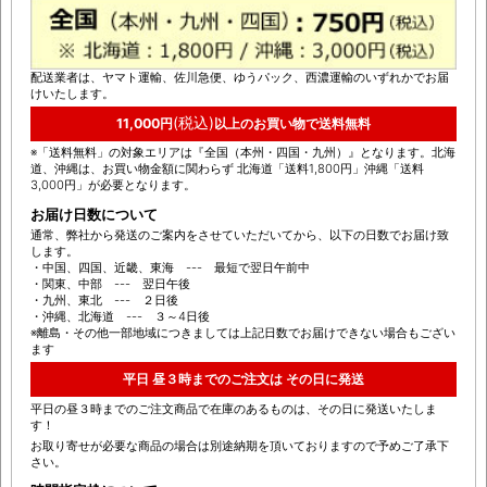
送料について
配送業者は、ヤマト運輸、佐川急便、ゆうパック、西濃運輸のいずれかでお届
けいたします。
(税込)
11,000円
以上のお買い物で送料無料
※「送料無料」の対象エリアは『全国（本州・四国・九州）』となります。北海
道、沖縄は、お買い物金額に関わらず 北海道「送料1,800円」沖縄「送料
3,000円」が必要となります。
お届け日数について
通常、弊社から発送のご案内をさせていただいてから、以下の日数でお届け致
します。
・中国、四国、近畿、東海 --- 最短で翌日午前中
・関東、中部 --- 翌日午後
・九州、東北 --- ２日後
・沖縄、北海道 --- ３～4日後
※離島・その他一部地域につきましては上記日数でお届けできない場合もござい
ます
平日 昼３時までのご注文は その日に発送
平日の昼３時までのご注文商品で在庫のあるものは、その日に発送いたしま
す！
お取り寄せが必要な商品の場合は別途納期を頂いておりますので予めご了承下