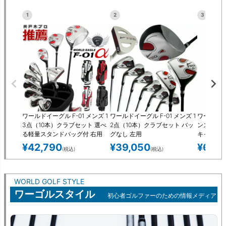
1
2
3
ワールドイーグル F-01 メンズ 1
ワールドイーグル F-01 メンズ 1
ワールドイー
3点（10本）クラブセット 選べ
2点（10本）クラブセット バッ
ンズ 16
る軽量スタンドバッグ付 右用
グなし 左用
キャディ
左用
ジ）付 左
¥
42,790
¥
39,050
¥
62,9
(税込)
(税込)
WORLD GOLF STYLE
ワーゴルスタイル
初心者ゴルファーのための情報メディア