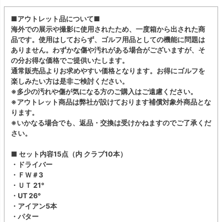
■アウトレット品について■
海外での展示や撮影に使用されたため、一度箱から出された商
品です。使用はしておらず、ゴルフ用品としての機能に問題は
ありません。わずかな傷や汚れがある場合がございますが、そ
の分お得な価格でご提供いたします。
通常販売品よりお求めやすい価格となります。お得にゴルフを
楽しみたい方は是非ご検討ください。
※多少の汚れや傷が気になる方のご購入はご遠慮ください。
※アウトレット商品は弊社が設けております補償対象外商品とな
ります。
※いかなる場合でも、返品・交換は受けかねますのでご了承くだ
さい。
■ セット内容15点（内 クラブ10本）
・ドライバー
・ＦＷ＃3
・ＵＴ 21°
・UT 26°
・アイアン5本
・パター