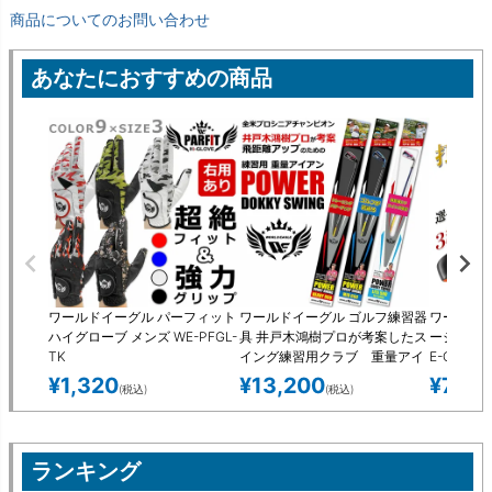
商品についてのお問い合わせ
あなたにおすすめの商品
ワールドイーグル パーフィット
ワールドイーグル ゴルフ練習器
ワールドイ
ハイグローブ メンズ WE-PFGL-
具 井戸木鴻樹プロが考案したス
ージーアプ
TK
イング練習用クラブ 重量アイ
E-CH50
アン ヘッドスピードがアッ
¥
1,320
¥
13,200
¥
7,92
(税込)
(税込)
プ トレーニング、パワーアッ
プ、飛距離UP、ストレッチ、ス
イング矯正！
ランキング