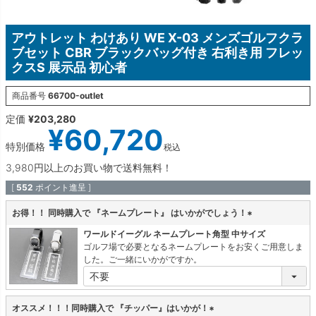
アウトレット わけあり WE X-03 メンズゴルフクラ
ブセット CBR ブラックバッグ付き 右利き用 フレッ
クスS 展示品 初心者
商品番号
66700-outlet
定価
¥
203,280
¥
60,720
特別価格
税込
3,980円以上のお買い物で送料無料！
[
552
ポイント進呈 ]
お得！！ 同時購入で 『ネームプレート』 はいかがでしょう！
(
ワールドイーグル ネームプレート角型 中サイズ
必
ゴルフ場で必要となるネームプレートをお安くご用意しま
須
した。ご一緒にいかがですか。
)
オススメ！！！同時購入で 『チッパー』はいかが！