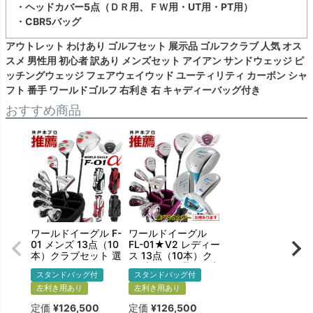
・ヘッドカバー5点（ＤＲ用、ＦＷ用・UT用・PT用）
・CBR5バッグ
アウトレット わけあり ゴルフセット 展示品 ゴルフクラブ 人気 オス
スメ 男性用 初心者 訳あり メンズセット アイアン サンドウェッジ ピ
ッチングウェッジ フェアウェイウッド ユーティリティ カーボン シャ
フト 番手 ワールドゴルフ 右利き 右 キャディーバッグ付き
おすすめ商品
ワールドイーグル F-
ワールドイーグル
01 メンズ 13点（10
FL-01★V2 レディー
本）クラブセット 選
ス 13点（10本）ク
べる軽量スタンドバ
ラブセット 選べる専
スタンドバッグ付
スタンドバッグ付
ッグ付 右用 左用
用スタンドバッグ付
左利き用あり
右用 左用
左利き用あり
定価
¥
126,500
定価
¥
126,500