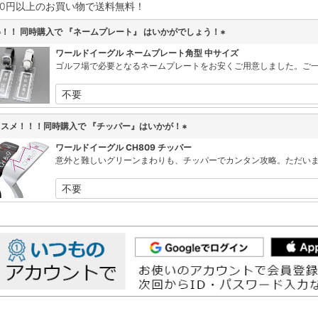
980円以上のお買い物で送料無料！
！！ 同時購入で 『ネームプレート』 はいかがでしょう！
(
ワールドイーグル ネームプレート角型 中サイズ
必
ゴルフ場で必要となるネームプレートをお安くご用意しました。ご
須
)
ススメ！！！同時購入で 『チッパー』はいかが！
(
ワールドイーグル CH809 チッパー
必
意外と難しいグリーンまわりも、チッパーでカンタン攻略。ただい
須
)