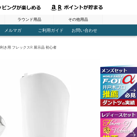
ラウンド用品
その他用品
ヘッドカバー
ラウンド用品
グローブ
シューズ
ボール
ウェア
スコアーカウンター
パターキャッチャー
ブレード パター用
マレット パター用
ディポットツール
ティーホルダー
レーザー距離計
フック付タオル
ネームプレート
パーツ / メンテ
ドライバー用
ボールケース
傘・パラソル
トレーニング
レディース
アイアン用
コンペ用品
コース用品
アウトドア
マーカー
練習用品
GPSナビ
メンズ
ＦＷ用
ＵＴ用
ティー
その他
その他
健康
メルマガ
ご利用ガイド
お問い合わせ
右利き用 フレックスR 展示品 初心者