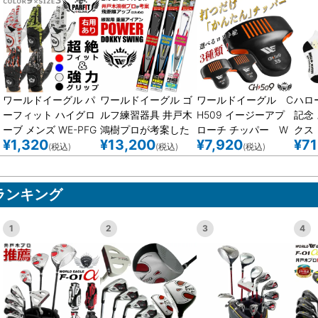
ワールドイーグル パ
ワールドイーグル ゴ
ワールドイーグル C
ハロ
ーフィット ハイグロ
ルフ練習器具 井戸木
H509 イージーアプ
記念
ーブ メンズ WE-PFG
鴻樹プロが考案した
ローチ チッパー W
クス 
¥
1,320
¥
13,200
¥
7,920
¥
7
L-TK
スイング練習用クラ
E-CH509-VH 右用
(税込)
(税込)
(税込)
ブ 重量アイアン
ヘッドスピードがア
ップ トレーニン
ランキング
グ、パワーアップ、
飛距離UP、ストレッ
1
2
3
4
チ、スイング矯正！