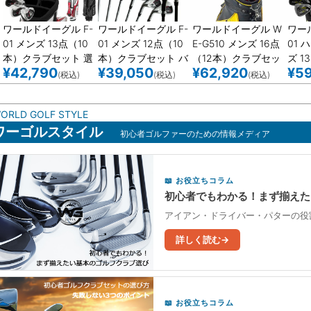
ワールドイーグル F-
ワールドイーグル F-
ワールドイーグル W
ワー
01 メンズ 13点（10
01 メンズ 12点（10
E-G510 メンズ 16点
01 
本）クラブセット 選
本）クラブセット バ
（12本）クラブセッ
ズ 1
¥
42,790
¥
39,050
¥
62,920
¥
59
べる軽量スタンドバ
ッグなし 左用
ト キャディバッグ
WE F
(税込)
(税込)
(税込)
ッグ付 右用 左用
（サンオレンジ）付
G51
左用
付
ORLD GOLF STYLE
ワーゴルスタイル
初心者ゴルファーのための情報メディア
お役立ちコラム
初心者でもわかる！まず揃えた
アイアン・ドライバー・パターの役
詳しく読む
お役立ちコラム