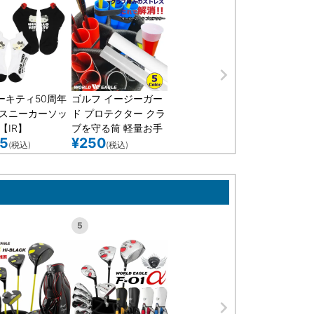
ーキティ50周年
ゴルフ イージーガー
 スニーカーソッ
ド プロテクター クラ
【IR】
ブを守る筒 軽量お手
15
¥
250
入れカンタン型崩れ
(税込)
(税込)
しにくい連結可能な
リンクベルト付き ク
ラブ同士の絡み解
消！
5