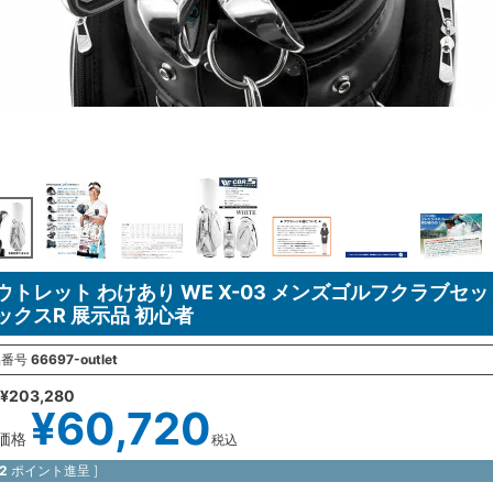
ウトレット わけあり WE X-03 メンズゴルフクラブセッ
ックスR 展示品 初心者
品番号
66697-outlet
¥
203,280
¥
60,720
価格
税込
2
ポイント進呈 ]