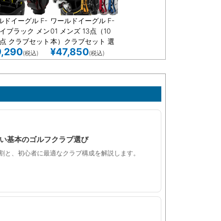
ルドイーグル F-
ワールドイーグル F-
ハイブラック メン
01 メンズ 13点（10
3点 クラブセット
本）クラブセット 選
,290
¥
47,850
-01 Hi-BLACK
べるキャディバッグ
(税込)
(税込)
0 キャディバッグ
付 右用 左用
い基本のゴルフクラブ選び
割と、初心者に最適なクラブ構成を解説します。