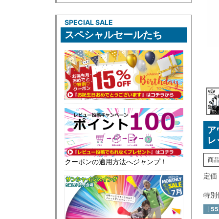
SPECIAL SALE
スペシャルセールたち
ア
レ
商
クーポンの適用方法へジャンプ！
定価
特別
[
55