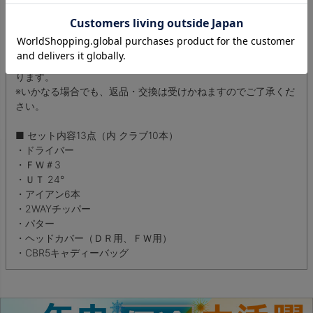
の分お得な価格でご提供いたします。
通常販売品よりお求めやすい価格となります。お得にゴルフを
楽しみたい方は是非ご検討ください。
※多少の汚れや傷が気になる方のご購入はご遠慮ください。
※アウトレット商品は弊社が設けております補償対象外商品とな
ります。
※いかなる場合でも、返品・交換は受けかねますのでご了承くだ
さい。
■ セット内容13点（内 クラブ10本）
・ドライバー
・ＦＷ＃3
・ＵＴ 24°
・アイアン6本
・2WAYチッパー
・パター
・ヘッドカバー（ＤＲ用、ＦＷ用）
・CBR5キャディーバッグ