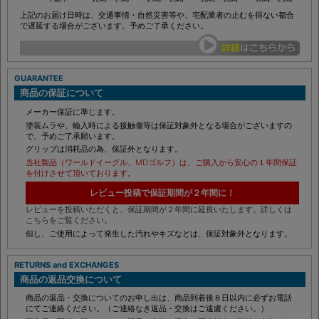
上記のお届け日時は、交通事情・自然災害等や、宅配業者の止むを得ない都合
で遅延する場合がございます。予めご了承ください。
GUARANTEE
商品の保証について
メーカー保証に準じます。
塗装ムラや、輸入時による接触傷等は保証対象外となる場合がございますの
で、予めご了承願います。
グリップは消耗品の為、保証外となります。
当社製品（ワールドイーグル、MDゴルフ）は、ご購入から安心の１年間保証
を付けさせて頂いております。
レビュー投稿で保証期間が２年間に！
レビューを投稿いただくと、保証期間が２年間に延長いたします。詳しくは
こちらをご覧ください。
但し、ご使用によって発生した汚れやキズなどは、保証対象外となります。
RETURNS and EXCHANGES
商品の返品交換について
商品の返品・交換についてのお申し出は、商品到着後８日以内に必ずお電話