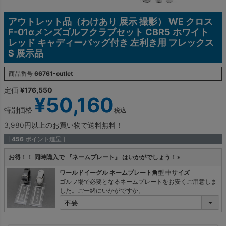
アウトレット品（わけあり 展示 撮影） WE クロス
F-01αメンズゴルフクラブセット CBR5 ホワイト
レッド キャディーバッグ付き 左利き用 フレックス
S 展示品
商品番号
66761-outlet
定価
¥
176,550
¥
50,160
特別価格
税込
3,980円以上のお買い物で送料無料！
[
456
ポイント進呈 ]
お得！！ 同時購入で 『ネームプレート』 はいかがでしょう！
(
ワールドイーグル ネームプレート角型 中サイズ
必
ゴルフ場で必要となるネームプレートをお安くご用意しま
須
した。ご一緒にいかがですか。
)