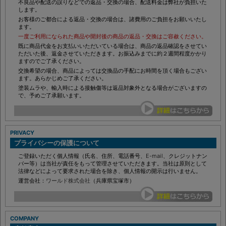
にてご連絡ください。（ご連絡なき返品・交換はご遠慮ください。）
不良品や配送の誤りなどでの返品・交換の場合、配送料金は弊社が負担いた
します。
お客様のご都合による返品・交換の場合は、諸費用のご負担をお願いいたし
ます。
一度ご利用になられた商品や開封後の商品の返品・交換はご容赦ください。
既に商品代金をお支払いいただいている場合は、商品の返品確認をさせてい
ただいた後、返金させていただきます。お振込みまでに約２週間程度かかり
ますのでご了承ください。
交換希望の場合、商品によっては交換品の手配にお時間を頂く場合もござい
ます。あらかじめご了承ください。
塗装ムラや、輸入時による接触傷等は返品対象外となる場合がございますの
で、予めご了承願います。
PRIVACY
プライバシーの保護について
ご登録いただく個人情報（氏名、住所、電話番号、E-mail、クレジットナン
バー等）は当社が責任をもって管理させていただきます。当社は原則として
法律などによって要求された場合を除き、個人情報の開示は行いません。
運営会社：
ワールド株式会社
（兵庫県宝塚市）