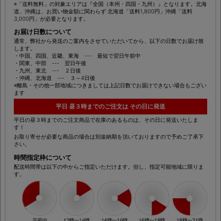
(税込)
11,000円
以上のお買い物で送料無料
※「送料無料」の対象エリアは『全国（本州・四国・九州）』となります。北海
道、沖縄は、お買い物金額に関わらず 北海道「送料1,800円」沖縄「送料
3,000円」が必要となります。
お届け日数について
通常、弊社から発送のご案内をさせていただいてから、以下の日数でお届け致
します。
・中国、四国、近畿、東海 --- 最短で翌日午前中
・関東、中部 --- 翌日午後
・九州、東北 --- ２日後
・沖縄、北海道 --- ３～4日後
※離島・その他一部地域につきましては上記日数でお届けできない場合もござい
ます
平日 昼３時までのご注文は その日に発送
平日の昼３時までのご注文商品で在庫のあるものは、その日に発送いたしま
す！
お取り寄せが必要な商品の場合は別途納期を頂いておりますので予めご了承下
さい。
時間指定枠について
配送時間帯は以下の中からご指定いただけます。但し、指定可能地域に限りま
す。