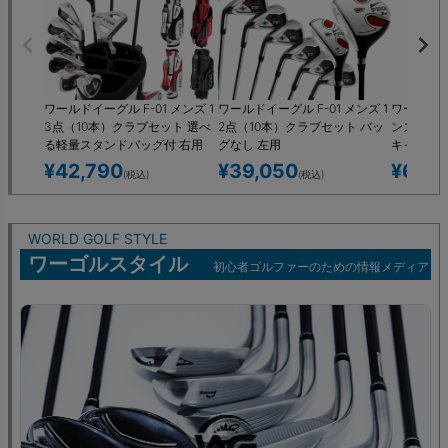
ワールドイーグル F-01 メンズ 1
ワールドイーグル F-01 メンズ 1
ワールドイー
3点（10本）クラブセット 選べ
2点（10本）クラブセット バッ
ンズ 16
る軽量スタンドバッグ付 右用
グなし 左用
キャディ
左用
ジ）付 左
¥
42,790
¥
39,050
¥
62,9
(税込)
(税込)
WORLD GOLF STYLE
ワーゴルスタイル
初心者ゴルファーのための情報メディア