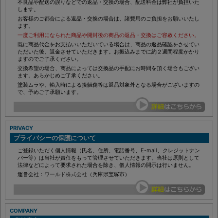
にてご連絡ください。（ご連絡なき返品・交換はご遠慮ください。）
不良品や配送の誤りなどでの返品・交換の場合、配送料金は弊社が負担いた
します。
お客様のご都合による返品・交換の場合は、諸費用のご負担をお願いいたし
ます。
一度ご利用になられた商品や開封後の商品の返品・交換はご容赦ください。
既に商品代金をお支払いいただいている場合は、商品の返品確認をさせてい
ただいた後、返金させていただきます。お振込みまでに約２週間程度かかり
ますのでご了承ください。
交換希望の場合、商品によっては交換品の手配にお時間を頂く場合もござい
ます。あらかじめご了承ください。
塗装ムラや、輸入時による接触傷等は返品対象外となる場合がございますの
で、予めご了承願います。
PRIVACY
プライバシーの保護について
ご登録いただく個人情報（氏名、住所、電話番号、E-mail、クレジットナン
バー等）は当社が責任をもって管理させていただきます。当社は原則として
法律などによって要求された場合を除き、個人情報の開示は行いません。
運営会社：
ワールド株式会社
（兵庫県宝塚市）