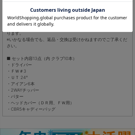
の分お得な価格でご提供いたします。
通常販売品よりお求めやすい価格となります。お得にゴルフを
楽しみたい方は是非ご検討ください。
※多少の汚れや傷が気になる方のご購入はご遠慮ください。
※アウトレット商品は弊社が設けております補償対象外商品とな
ります。
※いかなる場合でも、返品・交換は受けかねますのでご了承くだ
さい。
■ セット内容13点（内 クラブ10本）
・ドライバー
・ＦＷ＃3
・ＵＴ 24°
・アイアン6本
・2WAYチッパー
・パター
・ヘッドカバー（ＤＲ用、ＦＷ用）
・CBR5キャディーバッグ