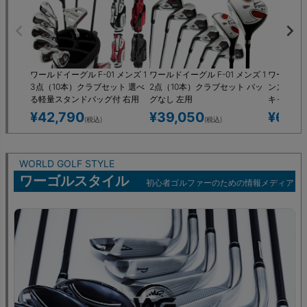
ワールドイーグル F-01 メンズ 1
ワールドイーグル F-01 メンズ 1
ワールドイー
3点（10本）クラブセット 選べ
2点（10本）クラブセット バッ
ンズ 16
る軽量スタンドバッグ付 右用
グなし 左用
キャディ
左用
ジ）付 左
¥
42,790
¥
39,050
¥
62,9
(税込)
(税込)
WORLD GOLF STYLE
ワーゴルスタイル
初心者ゴルファーのための情報メディア