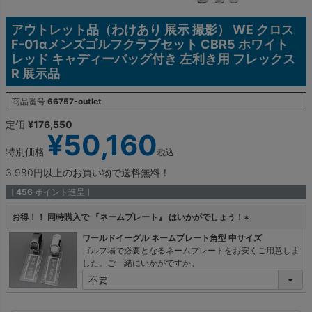
アウトレット品（わけあり 展示 撮影） WE クロス
F-01αメンズゴルフクラブセット CBR5 ホワイト
レッド キャディーバッグ付き 左利き用 フレックス
R 展示品
商品番号
66757-outlet
定価
¥
176,550
¥
50,160
特別価格
税込
3,980円以上のお買い物で送料無料！
[
456
ポイント進呈 ]
お得！！ 同時購入で 『ネームプレート』 はいかがでしょう！
(
ワールドイーグル ネームプレート角型 中サイズ
必
ゴルフ場で必要となるネームプレートをお安くご用意しま
須
した。ご一緒にいかがですか。
)