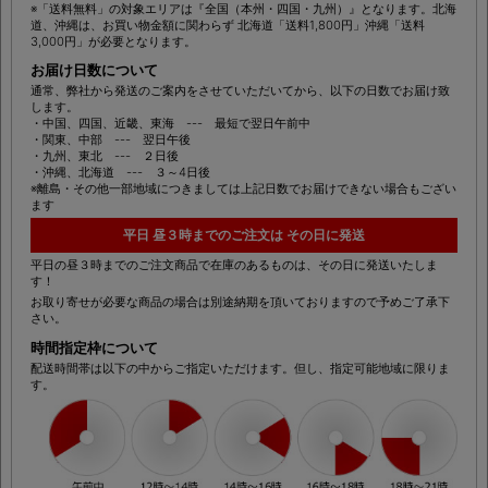
(税込)
11,000円
以上のお買い物で送料無料
※「送料無料」の対象エリアは『全国（本州・四国・九州）』となります。北海
道、沖縄は、お買い物金額に関わらず 北海道「送料1,800円」沖縄「送料
3,000円」が必要となります。
お届け日数について
通常、弊社から発送のご案内をさせていただいてから、以下の日数でお届け致
します。
・中国、四国、近畿、東海 --- 最短で翌日午前中
・関東、中部 --- 翌日午後
・九州、東北 --- ２日後
・沖縄、北海道 --- ３～4日後
※離島・その他一部地域につきましては上記日数でお届けできない場合もござい
ます
平日 昼３時までのご注文は その日に発送
平日の昼３時までのご注文商品で在庫のあるものは、その日に発送いたしま
す！
お取り寄せが必要な商品の場合は別途納期を頂いておりますので予めご了承下
さい。
時間指定枠について
配送時間帯は以下の中からご指定いただけます。但し、指定可能地域に限りま
す。