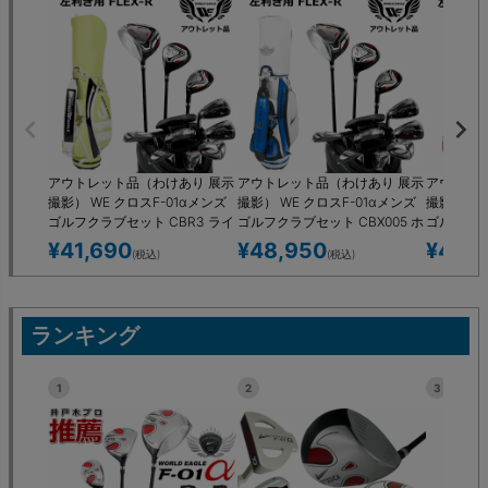
アウトレット品（わけあり 展示
アウトレット品（わけあり 展示
アウトレッ
撮影） WE クロスF-01αメンズ
撮影） WE クロスF-01αメンズ
撮影） WE
ゴルフクラブセット CBR3 ライ
ゴルフクラブセット CBX005 ホ
ゴルフクラ
ムブラック キャディーバッグ付
ワイト ブルー キャディーバッ
ワイト レ
¥
41,690
¥
48,950
¥
48,
(税込)
(税込)
き 左利き用 フレックスR 展示品
グ付き 左利き用 フレックスR 展
グ付き 左
示品
示品
ランキング
1
2
3