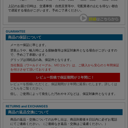
上記のお届け日時は、交通事情・自然災害等や、宅配業者の止むを得ない都合
で遅延する場合がございます。予めご了承ください。
GUARANTEE
商品の保証について
メーカー保証に準じます。
塗装ムラや、輸入時による接触傷等は保証対象外となる場合がございますの
で、予めご了承願います。
グリップは消耗品の為、保証外となります。
当社製品（ワールドイーグル、MDゴルフ）は、ご購入から安心の１年間保証
を付けさせて頂いております。
レビュー投稿で保証期間が２年間に！
レビューを投稿いただくと、保証期間が２年間に延長いたします。詳しくは
こちらをご覧ください。
但し、ご使用によって発生した汚れやキズなどは、保証対象外となります。
RETURNS and EXCHANGES
商品の返品交換について
商品の返品・交換についてのお申し出は、商品到着後８日以内に必ずお電話