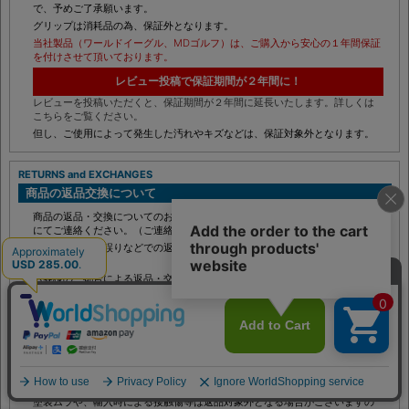
塗装ムラや、輸入時による接触傷等は保証対象外となる場合がございますの
で、予めご了承願います。
グリップは消耗品の為、保証外となります。
当社製品（ワールドイーグル、MDゴルフ）は、ご購入から安心の１年間保証
を付けさせて頂いております。
レビュー投稿で保証期間が２年間に！
レビューを投稿いただくと、保証期間が２年間に延長いたします。詳しくは
こちらをご覧ください。
但し、ご使用によって発生した汚れやキズなどは、保証対象外となります。
RETURNS and EXCHANGES
商品の返品交換について
商品の返品・交換についてのお申し出は、商品到着後８日以内に必ずお電話
にてご連絡ください。（ご連絡なき返品・交換はご遠慮ください。）
不良品や配送の誤りなどでの返品・交換の場合、配送料金は弊社が負担いた
します。
お客様のご都合による返品・交換の場合は、諸費用のご負担をお願いいたし
ます。
一度ご利用になられた商品や開封後の商品の返品・交換はご容赦ください。
既に商品代金をお支払いいただいている場合は、商品の返品確認をさせてい
ただいた後、返金させていただきます。お振込みまでに約２週間程度かかり
ますのでご了承ください。
交換希望の場合、商品によっては交換品の手配にお時間を頂く場合もござい
ます。あらかじめご了承ください。