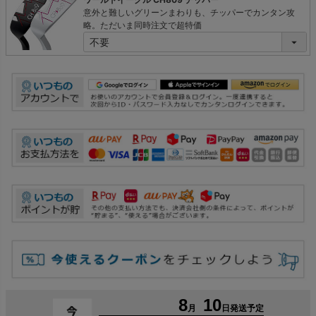
必
意外と難しいグリーンまわりも、チッパーでカンタン攻
須
略。ただいま同時注文で超特価
)