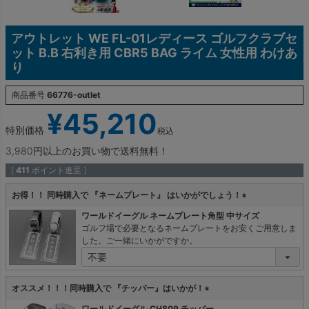
アウトレット WE FL-01レディース ゴルフクラブセ
ット B.B 右利き用 CBR5 BAG ライム 女性用 わけあ
り
商品番号
66776-outlet
¥
45,210
特別価格
税込
3,980円以上のお買い物で送料無料！
[
411
ポイント進呈 ]
お得！！ 同時購入で 『ネームプレート』 はいかがでしょう！
(
ワールドイーグル ネームプレート角型 中サイズ
必
ゴルフ場で必要となるネームプレートをお安くご用意しま
須
した。ご一緒にいかがですか。
)
オススメ！！！同時購入で 『チッパー』はいかが！
(
ワールドイーグル CH809 チッパー