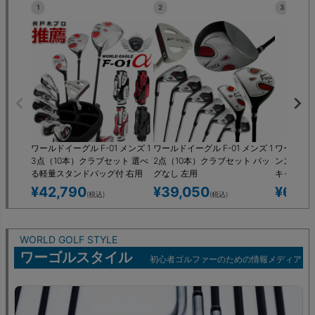
1
2
3
ワールドイーグル F-01 メンズ 1
ワールドイーグル F-01 メンズ 1
ワールドイー
3点（10本）クラブセット 選べ
2点（10本）クラブセット バッ
ンズ 16
る軽量スタンドバッグ付 右用
グなし 左用
キャディ
左用
ジ）付 左
¥
42,790
¥
39,050
¥
62,9
(税込)
(税込)
WORLD GOLF STYLE
ワーゴルスタイル
初心者ゴルファーのための情報メディア