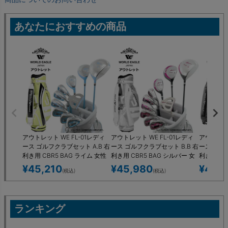
あなたにおすすめの商品
アウトレット WE FL-01レディ
アウトレット WE FL-01レディ
アウトレット
ース ゴルフクラブセット A.B 右
ース ゴルフクラブセット B.B 右
ース ゴル
利き用 CBR5 BAG ライム 女性
利き用 CBR5 BAG シルバー 女
利き用 CB
用 わけあり
性用 わけあり
性用 わけ
¥
45,210
¥
45,980
¥
45,
(税込)
(税込)
ランキング