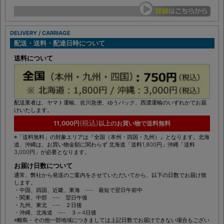
お願い致します。
DELIVERY / CARRIAGE
配送・送料・配達日時について
送料について
配送業者は、ヤマト運輸、佐川急便、ゆうパック、西濃運輸のいずれかでお届
けいたします。
(税込)
11,000円
以上のお買い物で送料無料
※「送料無料」の対象エリアは『全国（本州・四国・九州）』となります。北海
道、沖縄は、お買い物金額に関わらず 北海道「送料1,800円」沖縄「送料
3,000円」が必要となります。
お届け日数について
通常、弊社から発送のご案内をさせていただいてから、以下の日数でお届け致
します。
・中国、四国、近畿、東海 --- 最短で翌日午前中
・関東、中部 --- 翌日午後
・九州、東北 --- ２日後
・沖縄、北海道 --- ３～4日後