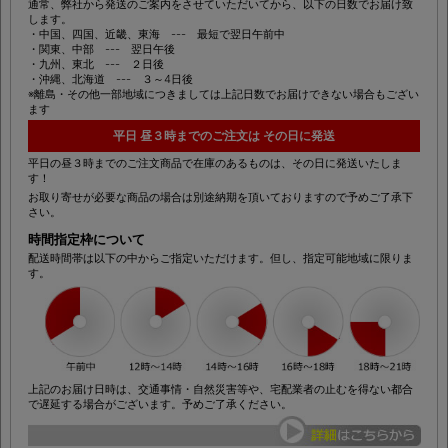
通常、弊社から発送のご案内をさせていただいてから、以下の日数でお届け致
します。
・中国、四国、近畿、東海 --- 最短で翌日午前中
・関東、中部 --- 翌日午後
・九州、東北 --- ２日後
・沖縄、北海道 --- ３～4日後
※離島・その他一部地域につきましては上記日数でお届けできない場合もござい
ます
平日 昼３時までのご注文は その日に発送
平日の昼３時までのご注文商品で在庫のあるものは、その日に発送いたしま
す！
お取り寄せが必要な商品の場合は別途納期を頂いておりますので予めご了承下
さい。
時間指定枠について
配送時間帯は以下の中からご指定いただけます。但し、指定可能地域に限りま
す。
上記のお届け日時は、交通事情・自然災害等や、宅配業者の止むを得ない都合
で遅延する場合がございます。予めご了承ください。