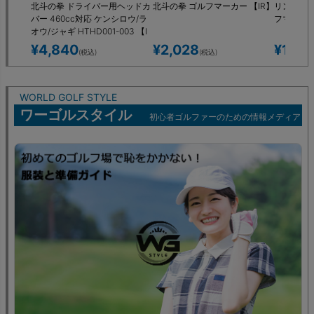
北斗の拳 ドライバー用ヘッドカ
北斗の拳 ゴルフマーカー 【IR】
リンクス 
バー 460cc対応 ケンシロウ/ラ
フマーカー 
オウ/ジャギ HTHD001-003 【I
R】
¥
4,840
¥
2,028
¥
1,47
(税込)
(税込)
WORLD GOLF STYLE
ワーゴルスタイル
初心者ゴルファーのための情報メディア