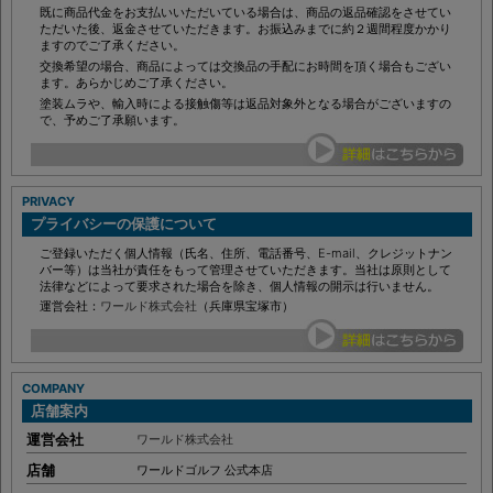
一度ご利用になられた商品や開封後の商品の返品・交換はご容赦ください。
既に商品代金をお支払いいただいている場合は、商品の返品確認をさせてい
ただいた後、返金させていただきます。お振込みまでに約２週間程度かかり
ますのでご了承ください。
交換希望の場合、商品によっては交換品の手配にお時間を頂く場合もござい
ます。あらかじめご了承ください。
塗装ムラや、輸入時による接触傷等は返品対象外となる場合がございますの
で、予めご了承願います。
PRIVACY
プライバシーの保護について
ご登録いただく個人情報（氏名、住所、電話番号、E-mail、クレジットナン
バー等）は当社が責任をもって管理させていただきます。当社は原則として
法律などによって要求された場合を除き、個人情報の開示は行いません。
運営会社：
ワールド株式会社
（兵庫県宝塚市）
COMPANY
店舗案内
運営会社
ワールド株式会社
店舗
ワールドゴルフ 公式本店