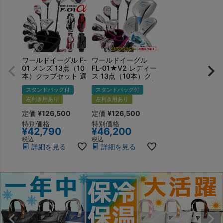
ワールドイーグル F-
ワールドイーグル
01 メンズ 13点（10
FL-01★V2 レディー
本）クラブセット 選
ス 13点（10本）ク
べる軽量スタンドバ
ラブセット 選べる専
スタンドバッグ付
スタンドバッグ付
ッグ付 右用 左用
用スタンドバッグ付
左利き用あり
右用 左用
左利き用あり
定価
¥
126,500
定価
¥
126,500
特別価格
特別価格
¥
42,790
¥
46,200
税込
税込
詳細を見る
詳細を見る