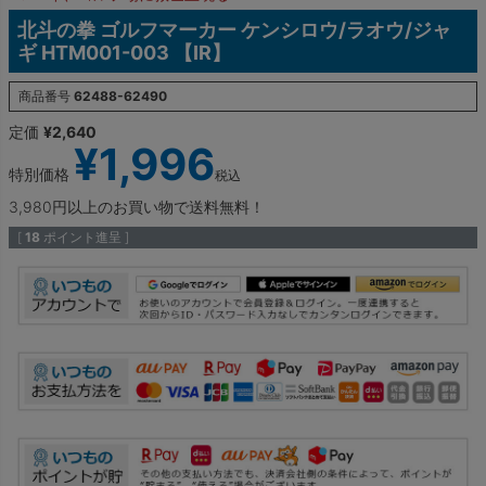
北斗の拳 ゴルフマーカー ケンシロウ/ラオウ/ジャ
ギ HTM001-003 【IR】
商品番号
62488-62490
定価
¥
2,640
¥
1,996
特別価格
税込
3,980円以上のお買い物で送料無料！
[
18
ポイント進呈 ]