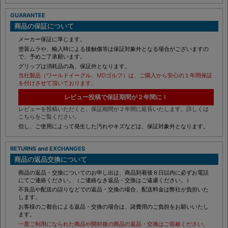
GUARANTEE
商品の保証について
メーカー保証に準じます。
塗装ムラや、輸入時による接触傷等は保証対象外となる場合がございますの
で、予めご了承願います。
グリップは消耗品の為、保証外となります。
当社製品（ワールドイーグル、MDゴルフ）は、ご購入から安心の１年間保証
を付けさせて頂いております。
レビュー投稿で保証期間が２年間に！
レビューを投稿いただくと、保証期間が２年間に延長いたします。詳しくは
こちらをご覧ください。
但し、ご使用によって発生した汚れやキズなどは、保証対象外となります。
RETURNS and EXCHANGES
商品の返品交換について
商品の返品・交換についてのお申し出は、商品到着後８日以内に必ずお電話
にてご連絡ください。（ご連絡なき返品・交換はご遠慮ください。）
不良品や配送の誤りなどでの返品・交換の場合、配送料金は弊社が負担いた
します。
お客様のご都合による返品・交換の場合は、諸費用のご負担をお願いいたし
ます。