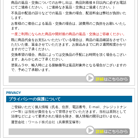
商品の返品・交換についてのお申し出は、商品到着後８日以内に必ずお電話
にてご連絡ください。（ご連絡なき返品・交換はご遠慮ください。）
不良品や配送の誤りなどでの返品・交換の場合、配送料金は弊社が負担いた
します。
お客様のご都合による返品・交換の場合は、諸費用のご負担をお願いいたし
ます。
一度ご利用になられた商品や開封後の商品の返品・交換はご容赦ください。
既に商品代金をお支払いいただいている場合は、商品の返品確認をさせてい
ただいた後、返金させていただきます。お振込みまでに約２週間程度かかり
ますのでご了承ください。
交換希望の場合、商品によっては交換品の手配にお時間を頂く場合もござい
ます。あらかじめご了承ください。
塗装ムラや、輸入時による接触傷等は返品対象外となる場合がございますの
で、予めご了承願います。
PRIVACY
プライバシーの保護について
ご登録いただく個人情報（氏名、住所、電話番号、E-mail、クレジットナン
バー等）は当社が責任をもって管理させていただきます。当社は原則として
法律などによって要求された場合を除き、個人情報の開示は行いません。
運営会社：
ワールド株式会社
（兵庫県宝塚市）