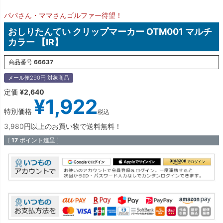
パパさん・ママさんゴルファー待望！
おしりたんてい クリップマーカー OTM001 マルチ
カラー 【IR】
商品番号
66637
メール便290円 対象商品
定価
¥
2,640
¥
1,922
特別価格
税込
3,980円以上のお買い物で送料無料！
[
17
ポイント進呈 ]