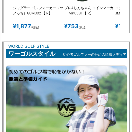
ジャグラー ゴルフマーカー（ツ
プレ4しんちゃん コインマーカ
コジコジ 
ノっち）GJM002 【IR】
ー MK0381 【IR】
JM001 【
¥
1,877
¥
753
¥
1,78
(税込)
(税込)
WORLD GOLF STYLE
ワーゴルスタイル
初心者ゴルファーのための情報メディア