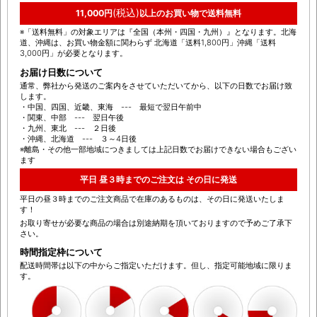
(税込)
11,000円
以上のお買い物で送料無料
※「送料無料」の対象エリアは『全国（本州・四国・九州）』となります。北海
道、沖縄は、お買い物金額に関わらず 北海道「送料1,800円」沖縄「送料
3,000円」が必要となります。
お届け日数について
通常、弊社から発送のご案内をさせていただいてから、以下の日数でお届け致
します。
・中国、四国、近畿、東海 --- 最短で翌日午前中
・関東、中部 --- 翌日午後
・九州、東北 --- ２日後
・沖縄、北海道 --- ３～4日後
※離島・その他一部地域につきましては上記日数でお届けできない場合もござい
ます
平日 昼３時までのご注文は その日に発送
平日の昼３時までのご注文商品で在庫のあるものは、その日に発送いたしま
す！
お取り寄せが必要な商品の場合は別途納期を頂いておりますので予めご了承下
さい。
時間指定枠について
配送時間帯は以下の中からご指定いただけます。但し、指定可能地域に限りま
す。