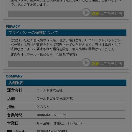
塗装ムラや、輸入時による接触傷等は返品対象外となる場合がございますの
で、予めご了承願います。
PRIVACY
プライバシーの保護について
ご登録いただく個人情報（氏名、住所、電話番号、E-mail、クレジットナン
バー等）は当社が責任をもって管理させていただきます。当社は原則として
法律などによって要求された場合を除き、個人情報の開示は行いません。
運営会社：
ワールド株式会社
（兵庫県宝塚市）
COMPANY
店舗案内
運営会社
ワールド株式会社
店舗
ワールドゴルフ 公式本店
担当
とみもと
営業時間
10:00AM～17:00PM
営業日
月～金曜日 休業(土・日・祝日)
問い合わせ
10:00AM～14:00PM