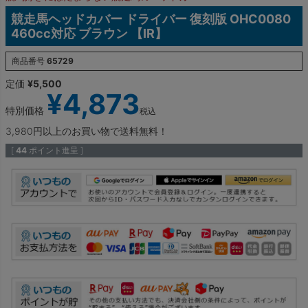
競走馬ヘッドカバー ドライバー 復刻版 OHC0080
460cc対応 ブラウン 【IR】
商品番号
65729
定価
¥
5,500
¥
4,873
特別価格
税込
3,980円以上のお買い物で送料無料！
[
44
ポイント進呈 ]