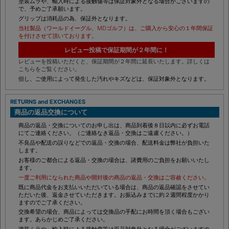
塗装ムラや、輸入時による接触傷等は保証対象外となる場合がございますの
で、予めご了承願います。
グリップは消耗品の為、保証外となります。
当社製品（ワールドイーグル、MDゴルフ）は、ご購入から安心の１年間保証
を付けさせて頂いております。
レビュー投稿で保証期間が２年間に！
レビューを投稿いただくと、保証期間が２年間に延長いたします。詳しくは
こちらをご覧ください。
但し、ご使用によって発生した汚れやキズなどは、保証対象外となります。
RETURNS and EXCHANGES
商品の返品交換について
商品の返品・交換についてのお申し出は、商品到着後８日以内に必ずお電話
にてご連絡ください。（ご連絡なき返品・交換はご遠慮ください。）
不良品や配送の誤りなどでの返品・交換の場合、配送料金は弊社が負担いた
します。
お客様のご都合による返品・交換の場合は、諸費用のご負担をお願いいたし
ます。
一度ご利用になられた商品や開封後の商品の返品・交換はご容赦ください。
既に商品代金をお支払いいただいている場合は、商品の返品確認をさせてい
ただいた後、返金させていただきます。お振込みまでに約２週間程度かかり
ますのでご了承ください。
交換希望の場合、商品によっては交換品の手配にお時間を頂く場合もござい
ます。あらかじめご了承ください。