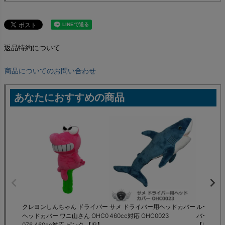
返品特約について
商品についてのお問い合わせ
あなたにおすすめの商品
クレヨンしんちゃん ドライバー
サメ ドライバー用ヘッドカバー
ルーズベル
ヘッドカバー ワニ山さん OHC0
460cc対応 OHC0023
バー ヘッ
076 460cc対応 ピンク 【IR】
【IR】