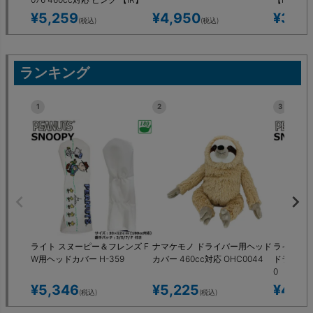
¥
5,259
¥
4,950
¥
3,9
(税込)
(税込)
ランキング
1
2
3
ライト スヌーピー＆フレンズ F
ナマケモノ ドライバー用ヘッド
ライト ス
W用ヘッドカバー H-359
カバー 460cc対応 OHC0044
ドライバー
0 【IR】
¥
5,346
¥
5,225
¥
4,82
(税込)
(税込)