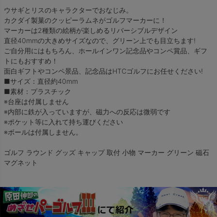
ウサギとリスのキャラクターでおなじみ。
カクダイ製菓のクッピーラムネがゴルフマーカーに！
マーカーは2種類の絵柄が楽しめるリバーシブルデザイン
直径40mmの大きめサイズなので、グリーン上でも目立ちます!
ご自分用にはもちろん、ホールインワン記念品やコンペ賞品、ギフ
トにもおすすめ！
面白ギフトやコンペ景品、記念品はHTCゴルフにお任せください!
■サイズ：直径約40mm
■素材：プラスチック
※台座は付属しません
※内部に鉄が入っていますが、磁力への反応は微弱です
※ポケット等に入れて持ち運びください
※ボールは付属しません。
ゴルフ ラウンド グッズ キャップ 取付 小物 マーカー グリーン 磁石
マグネット