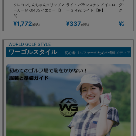
クレヨンしんちゃんクリップマ
ライト バランスチップ イエロ
ダイヤゴル
ーカー MK0435 イエロー 【I
ー G-492 ライト 【IR】
グ イエロー
R】
¥
1,772
¥
337
¥
278
(税込)
(税込)
(
WORLD GOLF STYLE
ワーゴルスタイル
初心者ゴルファーのための情報メディア