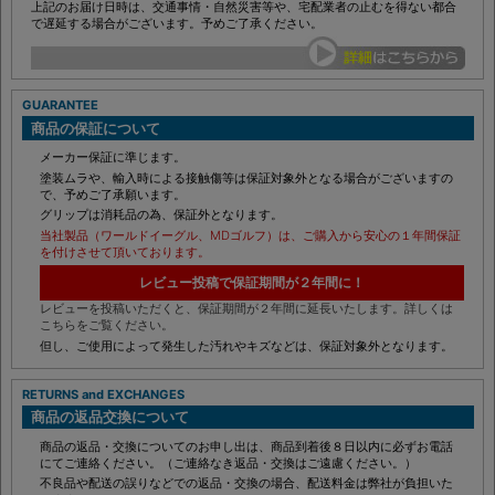
上記のお届け日時は、交通事情・自然災害等や、宅配業者の止むを得ない都合
で遅延する場合がございます。予めご了承ください。
GUARANTEE
商品の保証について
メーカー保証に準じます。
塗装ムラや、輸入時による接触傷等は保証対象外となる場合がございますの
で、予めご了承願います。
グリップは消耗品の為、保証外となります。
当社製品（ワールドイーグル、MDゴルフ）は、ご購入から安心の１年間保証
を付けさせて頂いております。
レビュー投稿で保証期間が２年間に！
レビューを投稿いただくと、保証期間が２年間に延長いたします。詳しくは
こちらをご覧ください。
但し、ご使用によって発生した汚れやキズなどは、保証対象外となります。
RETURNS and EXCHANGES
商品の返品交換について
商品の返品・交換についてのお申し出は、商品到着後８日以内に必ずお電話
にてご連絡ください。（ご連絡なき返品・交換はご遠慮ください。）
不良品や配送の誤りなどでの返品・交換の場合、配送料金は弊社が負担いた