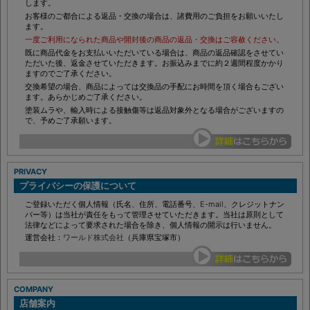
します。
お客様のご都合による返品・交換の場合は、諸費用のご負担をお願いいたし
ます。
一度ご利用になられた商品や開封後の商品の返品・交換はご容赦ください。
既に商品代金をお支払いいただいている場合は、商品の返品確認をさせてい
ただいた後、返金させていただきます。お振込みまでに約２週間程度かかり
ますのでご了承ください。
交換希望の場合、商品によっては交換品の手配にお時間を頂く場合もござい
ます。あらかじめご了承ください。
塗装ムラや、輸入時による接触傷等は返品対象外となる場合がございますの
で、予めご了承願います。
PRIVACY
プライバシーの保護について
ご登録いただく個人情報（氏名、住所、電話番号、E-mail、クレジットナン
バー等）は当社が責任をもって管理させていただきます。当社は原則として
法律などによって要求された場合を除き、個人情報の開示は行いません。
運営会社：
ワールド株式会社
（兵庫県宝塚市）
COMPANY
店舗案内