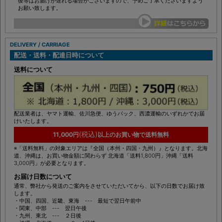
後等はお届けが遅れる場合がございますので、予めご了承くださいますよう
お願い致します。
DELIVERY / CARRIAGE
配送・送料・配達日時について
送料について
配送業者は、ヤマト運輸、佐川急便、ゆうパック、西濃運輸のいずれかでお届
けいたします。
(税込)
11,000円
以上のお買い物で送料無料
※「送料無料」の対象エリアは『全国（本州・四国・九州）』となります。北海
道、沖縄は、お買い物金額に関わらず 北海道「送料1,800円」沖縄「送料
3,000円」が必要となります。
お届け日数について
通常、弊社から発送のご案内をさせていただいてから、以下の日数でお届け致
します。
・中国、四国、近畿、東海 --- 最短で翌日午前中
・関東、中部 --- 翌日午後
・九州、東北 --- ２日後