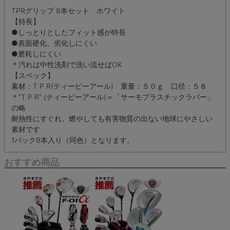
TPRグリップ 8本セット ホワイト
【特長】
●しっとりとしたフィット感が特長
●表面硬化、劣化しにくい
●磨耗しにくい
＊汚れは中性洗剤で洗い流せばOK
【スペック】
素材：T P R(ティーピーアール) 重量：５０ｇ 口径：５８
＊”T P R” (ティーピーアール)＝「サーモプラスチックラバー」
の略
耐熱性にすぐれ、燃やしても有害物質の出ない地球にやさしい
素材です
1パック8本入り（同色）となります。
おすすめ商品