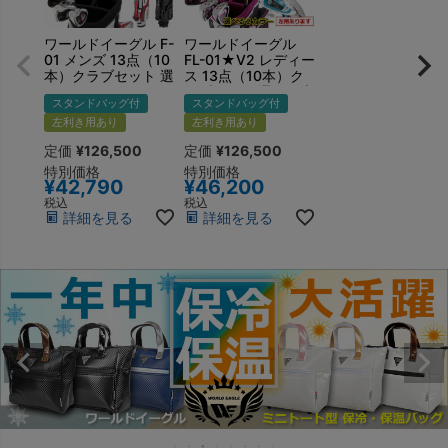
ワールドイーグル F-
ワールドイーグル
01 メンズ 13点（10
FL-01★V2 レディー
本）クラブセット 選
ス 13点（10本）ク
べる軽量スタンドバ
ラブセット 選べる専
スタンドバッグ付
スタンドバッグ付
ッグ付 右用 左用
用スタンドバッグ付
左利き用あり
右用 左用
左利き用あり
定価
¥
126,500
定価
¥
126,500
特別価格
特別価格
¥
42,790
¥
46,200
税込
税込
詳細を見る
詳細を見る