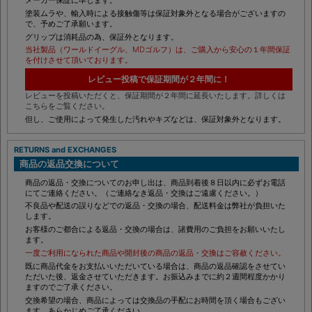
塗装ムラや、輸入時による接触傷等は保証対象外となる場合がございますの
で、予めご了承願います。
グリップは消耗品の為、保証外となります。
当社製品（ワールドイーグル、MDゴルフ）は、ご購入から安心の１年間保証
を付けさせて頂いております。
レビュー投稿で保証期間が２年間に！
レビューを投稿いただくと、保証期間が２年間に延長いたします。詳しくは
こちらをご覧ください。
但し、ご使用によって発生した汚れやキズなどは、保証対象外となります。
RETURNS and EXCHANGES
商品の返品交換について
商品の返品・交換についてのお申し出は、商品到着後８日以内に必ずお電話
にてご連絡ください。（ご連絡なき返品・交換はご遠慮ください。）
不良品や配送の誤りなどでの返品・交換の場合、配送料金は弊社が負担いた
します。
お客様のご都合による返品・交換の場合は、諸費用のご負担をお願いいたし
ます。
一度ご利用になられた商品や開封後の商品の返品・交換はご容赦ください。
既に商品代金をお支払いいただいている場合は、商品の返品確認をさせてい
ただいた後、返金させていただきます。お振込みまでに約２週間程度かかり
ますのでご了承ください。
交換希望の場合、商品によっては交換品の手配にお時間を頂く場合もござい
ます。あらかじめご了承ください。