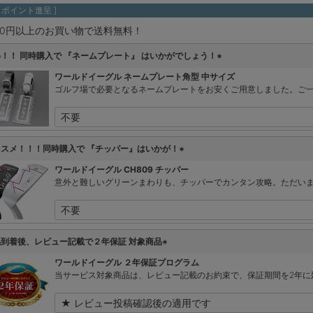
ポイント進呈 ]
980円以上のお買い物で送料無料！
！！ 同時購入で 『ネームプレート』 はいかがでしょう！
(
ワールドイーグル ネームプレート角型 中サイズ
必
ゴルフ場で必要となるネームプレートをお安くご用意しました。ご
須
)
ススメ！！！同時購入で 『チッパー』はいかが！
(
ワールドイーグル CH809 チッパー
必
意外と難しいグリーンまわりも、チッパーでカンタン攻略。ただい
須
)
品到着後、レビュー記載で２年保証 対象商品
(
ワールドイーグル ２年保証プログラム
必
当サービス対象商品は、レビュー記載のお約束で、保証期間を2年に
須
)