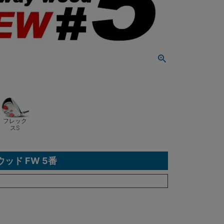
フレック
スS
ッド FW 5番