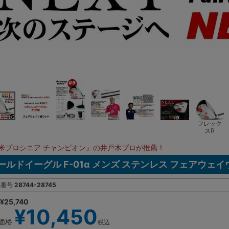
フレック
スR
米プロシニア チャンピオン』の井戸木プロが推薦！
ールドイーグル F-01α メンズ ステンレス フェアウェイウ
品番号
28744-28745
¥
25,740
¥
10,450
価格
税込