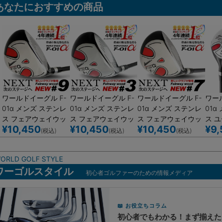
あなたにおすすめの商品
ワールドイーグル F-
ワールドイーグル F-
ワールドイーグル F-
ワー
01α メンズ ステンレ
01α メンズ ステンレ
01α メンズ ステンレ
01α
ス フェアウェイウッ
ス フェアウェイウッ
ス フェアウェイウッ
ス 
¥
10,450
¥
10,450
¥
10,450
¥
9,
ド FW 9番
ド FW 3番
ド FW ７番
T5 
(税込)
(税込)
(税込)
ORLD GOLF STYLE
ワーゴルスタイル
初心者ゴルファーのための情報メディア
お役立ちコラム
初心者でもわかる！まず揃えた