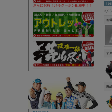
[
95
さらにお得！只今クーポン配布中！！
3,
お得
オ
商