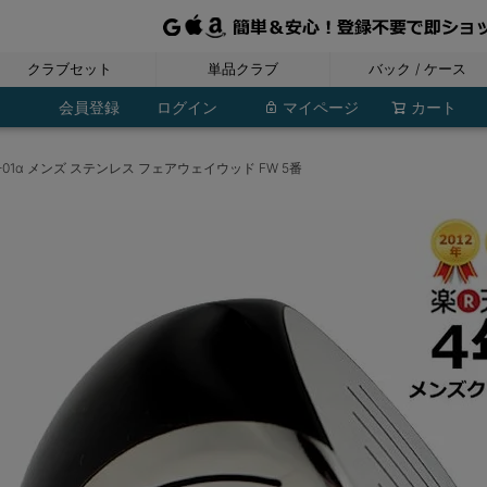
クラブセット
単品クラブ
バック / ケース
レディース
ジュニア
メンズ
フェアウェイウッド
ウェッジ・チッパー
ユーティリティ
ドライバー
アイアン
パター
レディースバッグ
ポーチ・小物入れ
ジュニアバッグ
ボストンバッグ
シューズケース
トラベルカバー
メンズバッグ
クラブケース
レディース
レディース
レディース
レディース
レディース
レディース
ジュニア
ジュニア
ジュニア
ジュニア
ジュニア
メンズ
メンズ
メンズ
メンズ
メンズ
メンズ
その他
会員登録
ログイン
マイページ
カート
01α メンズ ステンレス フェアウェイウッド FW 5番