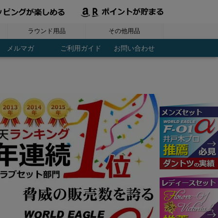
ラウンド用品
その他用品
ヘッドカバー
ラウンド用品
グローブ
シューズ
ボール
ウェア
スコアーカウンター
パターキャッチャー
ブレード パター用
マレット パター用
ディポットツール
ティーホルダー
レーザー距離計
フック付タオル
ネームプレート
パーツ / メンテ
ドライバー用
ボールケース
傘・パラソル
トレーニング
レディース
アイアン用
コンペ用品
コース用品
アウトドア
マーカー
練習用品
GPSナビ
メンズ
ＦＷ用
ＵＴ用
ティー
その他
その他
健康
メルマガ
ご利用ガイド
お問い合わせ