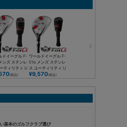
ルドイーグル F-
ワールドイーグル F-
 メンズ ステンレ
01α メンズ ステンレ
ユーティリティ U
ス ユーティリティ U
570
¥
9,570
24度
T3 21度
(税込)
(税込)
い基本のゴルフクラブ選び