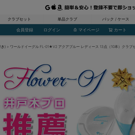
クラブセット
単品クラブ
バック / ケース
レディース
ジュニア
メンズ
フェアウェイウッド
ウェッジ・チッパー
ユーティリティ
ドライバー
アイアン
パター
レディースバッグ
ポーチ・小物入れ
ジュニアバッグ
ボストンバッグ
シューズケース
トラベルカバー
メンズバッグ
クラブケース
レディース
レディース
レディース
レディース
レディース
レディース
ジュニア
ジュニア
ジュニア
ジュニア
ジュニア
メンズ
メンズ
メンズ
メンズ
メンズ
メンズ
その他
会員登録
ログイン
マイページ
カート
き)
ワールドイーグル FL-01★V2 アクアブルー レディース 13点（10本）クラ