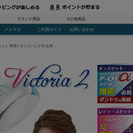
ラウンド用品
その他用品
ヘッドカバー
ラウンド用品
グローブ
シューズ
ボール
ウェア
スコアーカウンター
パターキャッチャー
ブレード パター用
マレット パター用
ディポットツール
ティーホルダー
レーザー距離計
フック付タオル
ネームプレート
パーツ / メンテ
ドライバー用
ボールケース
傘・パラソル
トレーニング
レディース
アイアン用
コンペ用品
コース用品
アウトドア
マーカー
練習用品
GPSナビ
メンズ
ＦＷ用
ＵＴ用
ティー
その他
その他
健康
メルマガ
ご利用ガイド
お問い合わせ
ブセット 専用スタンドバッグ付 右用