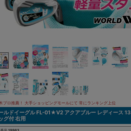
木プロ推薦！ 大手ショッピングモールにて 常にランキング上位
ールドイーグル FL-01★V2 アクアブルー レディース 
ッグ付 右用
品番号
19963