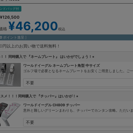
ンドバッグ付
¥
126,500
¥
46,200
価格
税込
0
ポイント進呈 ]
980円以上のお買い物で送料無料！
！！ 同時購入で 『ネームプレート』 はいかがでしょう！
(
ワールドイーグル ネームプレート角型 中サイズ
必
ゴルフ場で必要となるネームプレートをお安くご用意しました。ご
須
)
ススメ！！！同時購入で 『チッパー』はいかが！
(
ワールドイーグル CH809 チッパー
必
意外と難しいグリーンまわりも、チッパーでカンタン攻略。ただい
須
)