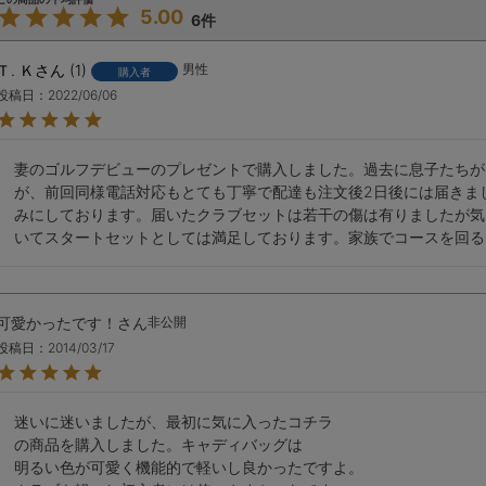
5.00
6
Ｔ. Ｋ
1
男性
購入者
投稿日
2022/06/06
妻のゴルフデビューのプレゼントで購入しました。過去に息子たちが
が、前回同様電話対応もとても丁寧で配達も注文後2日後には届きま
みにしております。届いたクラブセットは若干の傷は有りましたが気
いてスタートセットとしては満足しております。家族でコースを回る
可愛かったです！
非公開
投稿日
2014/03/17
迷いに迷いましたが、最初に気に入ったコチラ

の商品を購入しました。キャディバッグは

明るい色が可愛く機能的で軽いし良かったですよ。
