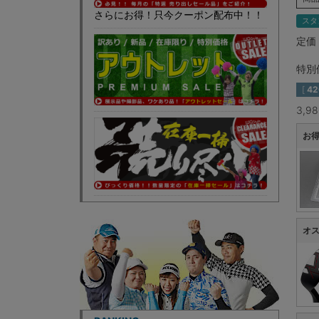
さらにお得！只今クーポン配布中！！
スタ
定価
特別
[
42
3,
お得
オ