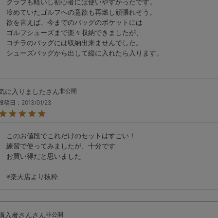
クラブも軽いし初心者には使いやすかったです。

冷めていたゴルフへの意欲も再燃し頑張れそう。

欲を言えば、今までのバッグのポケットには

ゴルフシューズまで楽々収納できましたが、

コチラのバッグには収納出来ませんでした。

シューズバッグから出して縦に入れたら入ります。
気に入りました
非公開
投稿日
2013/01/23
このお値段でこれだけのセットはすごい！

練習で使ってみましたが、十分です

お買い得だと思いました

※楽天店より抜粋
購入者さん
非公開