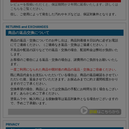
レビュー投稿で保証期間が２年間に！
レビューを投稿いただくと、保証期間が２年間に延長いたします。詳しくは
こちらをご覧ください。
但し、ご使用によって発生した汚れやキズなどは、保証対象外となります。
RETURNS and EXCHANGES
商品の返品交換について
商品の返品・交換についてのお申し出は、商品到着後８日以内に必ずお電話
にてご連絡ください。（ご連絡なき返品・交換はご遠慮ください。）
不良品や配送の誤りなどでの返品・交換の場合、配送料金は弊社が負担いた
します。
お客様のご都合による返品・交換の場合は、諸費用のご負担をお願いいたし
ます。
一度ご利用になられた商品や開封後の商品の返品・交換はご容赦ください。
既に商品代金をお支払いいただいている場合は、商品の返品確認をさせてい
ただいた後、返金させていただきます。お振込みまでに約２週間程度かかり
ますのでご了承ください。
交換希望の場合、商品によっては交換品の手配にお時間を頂く場合もござい
ます。あらかじめご了承ください。
塗装ムラや、輸入時による接触傷等は返品対象外となる場合がございますの
で、予めご了承願います。