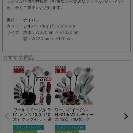
シンプルで機能性抜群！軽量ながら丈夫なトラベルカバーだか
ら、長くご愛用いただけます。
素材 ：ナイロン
カラー：シルバー/ネイビー/ブラック
サイズ 本体：W630mm × H1320mm
窓：W230mm × H120mm
おすすめ商品
ワールドイーグル F-
ワールドイーグル
01 メンズ 13点（10
FL-01★V2 レディー
本）クラブセット 選
ス 13点（10本）ク
べる軽量スタンドバ
ラブセット 選べる専
スタンドバッグ付
スタンドバッグ付
ッグ付 右用 左用
用スタンドバッグ付
左利き用あり
左利き用あり