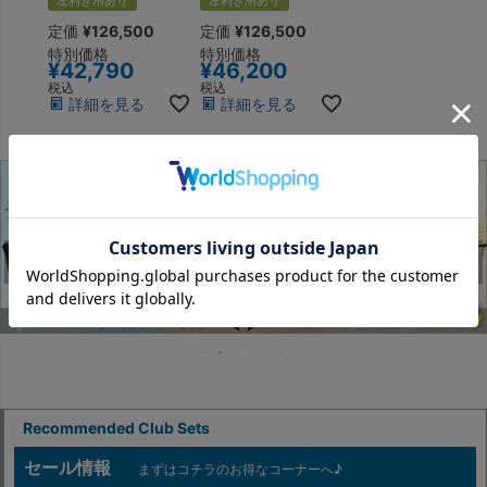
右用 左用
定価
¥
126,500
定価
¥
126,500
特別価格
特別価格
¥
42,790
¥
46,200
税込
税込
詳細を見る
詳細を見る
Recommended Club Sets