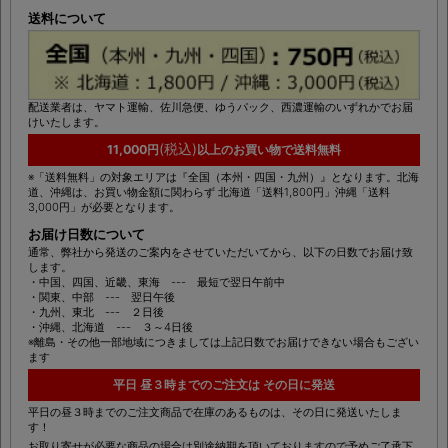
配送・送料・配達日時について
送料について
配送業者は、ヤマト運輸、佐川急便、ゆうパック、西濃運輸のいずれかでお届
けいたします。
(税込)
11,000円
以上のお買い物で送料無料
※「送料無料」の対象エリアは『全国（本州・四国・九州）』となります。北海
道、沖縄は、お買い物金額に関わらず 北海道「送料1,800円」沖縄「送料
3,000円」が必要となります。
お届け日数について
通常、弊社から発送のご案内をさせていただいてから、以下の日数でお届け致
します。
・中国、四国、近畿、東海 --- 最短で翌日午前中
・関東、中部 --- 翌日午後
・九州、東北 --- ２日後
・沖縄、北海道 --- ３～4日後
※離島・その他一部地域につきましては上記日数でお届けできない場合もござい
ます
平日 昼３時までのご注文は その日に発送
平日の昼３時までのご注文商品で在庫のあるものは、その日に発送いたしま