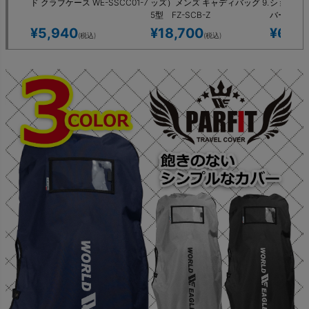
ド クラブケース WE-SSCC01-7
ッズ）メンズ キャディバッグ 9.
ション付
5型 FZ-SCB-Z
バー WE-
¥
5,940
¥
18,700
¥
6,27
(税込)
(税込)