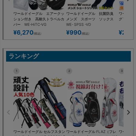
ワールドイーグル エアークッ
ワールドイーグル 抗菌防臭
ワールドイ
ション付き 高耐久トラベルカ
メンズ スポーツ ソックス
グ WE-CB
バー WE-HiTC-VG
WE- SPSS -VD
¥
6,270
¥
990
¥
2,09
(税込)
(税込)
ランキング
1
2
3
ワールドイーグル セルフスタン
ワールドイーグル FLAZ（フレ
ワールド