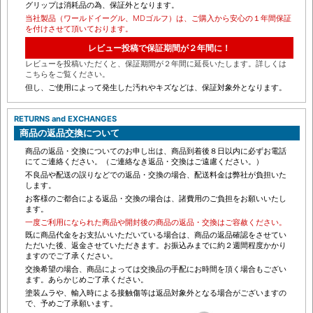
で、予めご了承願います。
グリップは消耗品の為、保証外となります。
当社製品（ワールドイーグル、MDゴルフ）は、ご購入から安心の１年間保証
を付けさせて頂いております。
レビュー投稿で保証期間が２年間に！
レビューを投稿いただくと、保証期間が２年間に延長いたします。詳しくは
こちらをご覧ください。
但し、ご使用によって発生した汚れやキズなどは、保証対象外となります。
RETURNS and EXCHANGES
商品の返品交換について
商品の返品・交換についてのお申し出は、商品到着後８日以内に必ずお電話
にてご連絡ください。（ご連絡なき返品・交換はご遠慮ください。）
不良品や配送の誤りなどでの返品・交換の場合、配送料金は弊社が負担いた
します。
お客様のご都合による返品・交換の場合は、諸費用のご負担をお願いいたし
ます。
一度ご利用になられた商品や開封後の商品の返品・交換はご容赦ください。
既に商品代金をお支払いいただいている場合は、商品の返品確認をさせてい
ただいた後、返金させていただきます。お振込みまでに約２週間程度かかり
ますのでご了承ください。
交換希望の場合、商品によっては交換品の手配にお時間を頂く場合もござい
ます。あらかじめご了承ください。
塗装ムラや、輸入時による接触傷等は返品対象外となる場合がございますの