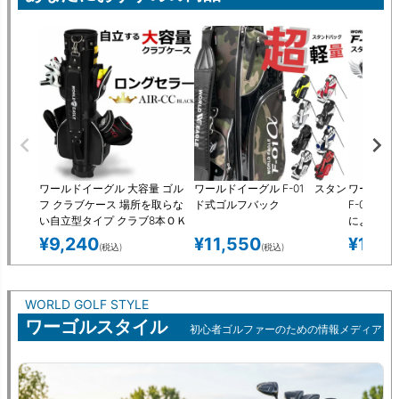
ワールドイーグル 大容量 ゴル
ワールドイーグル F-01 スタン
ワールドイ
フ クラブケース 場所を取らな
ド式ゴルフバック
F-01 
い自立型タイプ クラブ8本ＯＫ
により安定
人気のフード付きで練習場にも
ャディバッ
¥
9,240
¥
11,550
¥
11,5
(税込)
(税込)
最適 男性も女性も使えます！ゴ
戸木プロ
ルフバッグ キャディバッグ 練
習用
WORLD GOLF STYLE
ワーゴルスタイル
初心者ゴルファーのための情報メディア