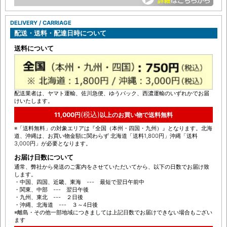
DELIVERY / CARRIAGE
配送・送料・配達日時について
送料について
配送業者は、ヤマト運輸、佐川急便、ゆうパック、西濃運輸のいずれかでお届
けいたします。
(税込)
11,000円
以上のお買い物で送料無料
※「送料無料」の対象エリアは『全国（本州・四国・九州）』となります。北海
道、沖縄は、お買い物金額に関わらず 北海道「送料1,800円」沖縄「送料
3,000円」が必要となります。
お届け日数について
通常、弊社から発送のご案内をさせていただいてから、以下の日数でお届け致
します。
・中国、四国、近畿、東海 --- 最短で翌日午前中
・関東、中部 --- 翌日午後
・九州、東北 --- ２日後
・沖縄、北海道 --- ３～4日後
※離島・その他一部地域につきましては上記日数でお届けできない場合もござい