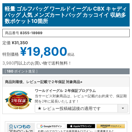
軽量 ゴルフバッグ ワールドイーグル CBX キャディ
バッグ 人気 メンズカートバッグ カッコイイ 収納多
数ポケット10箇所
商品番号
8355-18989
定価
¥
31,350
¥
19,800
特別価格
税込
3,980円以上のお買い物で送料無料！
[
180
ポイント進呈 ]
商品到着後、レビュー記載で２年保証 対象商品
(
ワールドイーグル ２年保証プログラム
必
当サービス対象商品は、レビュー記載のお約束で、保証期
須
間を2年に延長いたします！
)