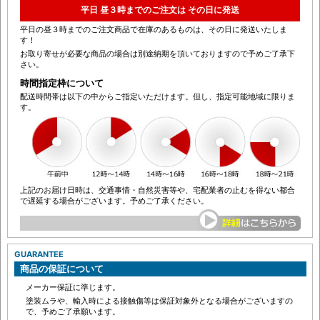
ます
平日 昼３時までのご注文は その日に発送
平日の昼３時までのご注文商品で在庫のあるものは、その日に発送いたしま
す！
お取り寄せが必要な商品の場合は別途納期を頂いておりますので予めご了承下
さい。
時間指定枠について
配送時間帯は以下の中からご指定いただけます。但し、指定可能地域に限りま
す。
上記のお届け日時は、交通事情・自然災害等や、宅配業者の止むを得ない都合
で遅延する場合がございます。予めご了承ください。
GUARANTEE
商品の保証について
メーカー保証に準じます。
塗装ムラや、輸入時による接触傷等は保証対象外となる場合がございますの