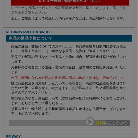
レビュー投稿で保証期間が２年間に！
レビューを投稿いただくと、保証期間が２年間に延長いたします。詳しくは
こちらをご覧ください。
但し、ご使用によって発生した汚れやキズなどは、保証対象外となります。
RETURNS and EXCHANGES
商品の返品交換について
商品の返品・交換についてのお申し出は、商品到着後８日以内に必ずお電話
にてご連絡ください。（ご連絡なき返品・交換はご遠慮ください。）
不良品や配送の誤りなどでの返品・交換の場合、配送料金は弊社が負担いた
します。
お客様のご都合による返品・交換の場合は、諸費用のご負担をお願いいたし
ます。
一度ご利用になられた商品や開封後の商品の返品・交換はご容赦ください。
既に商品代金をお支払いいただいている場合は、商品の返品確認をさせてい
ただいた後、返金させていただきます。お振込みまでに約２週間程度かかり
ますのでご了承ください。
交換希望の場合、商品によっては交換品の手配にお時間を頂く場合もござい
ます。あらかじめご了承ください。
塗装ムラや、輸入時による接触傷等は返品対象外となる場合がございますの
で、予めご了承願います。