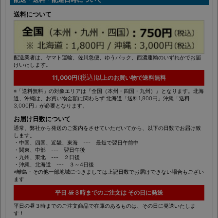
DELIVERY / CARRIAGE
配送・送料・配達日時について
送料について
配送業者は、ヤマト運輸、佐川急便、ゆうパック、西濃運輸のいずれかでお届
けいたします。
(税込)
11,000円
以上のお買い物で送料無料
※「送料無料」の対象エリアは『全国（本州・四国・九州）』となります。北海
道、沖縄は、お買い物金額に関わらず 北海道「送料1,800円」沖縄「送料
3,000円」が必要となります。
お届け日数について
通常、弊社から発送のご案内をさせていただいてから、以下の日数でお届け致
します。
・中国、四国、近畿、東海 --- 最短で翌日午前中
・関東、中部 --- 翌日午後
・九州、東北 --- ２日後
・沖縄、北海道 --- ３～4日後
※離島・その他一部地域につきましては上記日数でお届けできない場合もござい
ます
平日 昼３時までのご注文は その日に発送
平日の昼３時までのご注文商品で在庫のあるものは、その日に発送いたしま