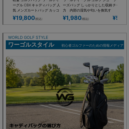
ーグル CBX キャディバッグ 人
ーズバッグ しっかりとした収納
チッパー 
気 メンズカートバッグ カッコ
力 内部の湿気や匂いを換気す
イイ 収納多数ポケット10箇所
る通気穴 大開口のファスナー
¥
19,800
¥
1,980
¥
5,9
(税込)
(税込)
出入口 おしゃれ柄 大人 メ
ンズ シューズケース
WORLD GOLF STYLE
ワーゴルスタイル
初心者ゴルファーのための情報メディア