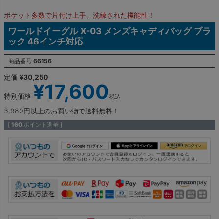
ポケット多数で片付け上手。洗練された機能性！
ワールドイーグル X-03 メンズキャディバッグ ブラ
ック 46インチ対応
商品番号
66156
定価
¥
30,250
¥
17,600
特別価格
税込
3,980円以上のお買い物で送料無料！
[
160
ポイント進呈 ]