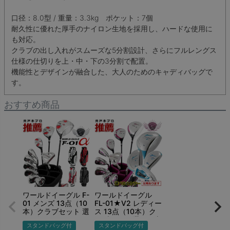
口径：8.0型 / 重量：3.3kg ポケット：7個
耐久性に優れた厚手のナイロン生地を採用し、ハードな使用に
も対応。
クラブの出し入れがスムーズな5分割設計、さらにフルレングス
仕様の仕切りを上・中・下の3分割で配置。
機能性とデザインが融合した、大人のためのキャディバッグで
す。
おすすめ商品
ワールドイーグル F-
ワールドイーグル
01 メンズ 13点（10
FL-01★V2 レディー
本）クラブセット 選
ス 13点（10本）ク
べる軽量スタンドバ
ラブセット 選べる専
スタンドバッグ付
スタンドバッグ付
ッグ付 右用 左用
用スタンドバッグ付