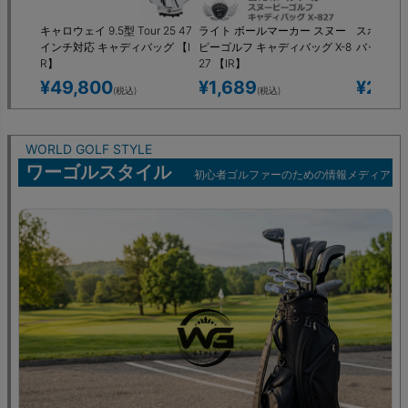
キャロウェイ 9.5型 Tour 25 47
ライト ボールマーカー スヌー
スポルディ
インチ対応 キャディバッグ 【I
ピーゴルフ キャディバッグ X-8
バッグ SPC
R】
27 【IR】
¥
49,800
¥
1,689
¥
28,
(税込)
(税込)
WORLD GOLF STYLE
ワーゴルスタイル
初心者ゴルファーのための情報メディア