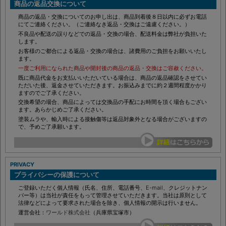
商品の返品交換について
商品の返品・交換についてのお申し出は、商品到着後８日以内に必ずお電話
にてご連絡ください。（ご連絡なき返品・交換はご遠慮ください。）
不良品や配送の誤りなどでの返品・交換の場合、配送料金は弊社が負担いた
します。
お客様のご都合による返品・交換の場合は、諸費用のご負担をお願いいたし
ます。
一度ご利用になられた商品や開封後の商品の返品・交換はご容赦ください。
既に商品代金をお支払いいただいている場合は、商品の返品確認をさせてい
ただいた後、返金させていただきます。お振込みまでに約２週間程度かかり
ますのでご了承ください。
交換希望の場合、商品によっては交換品の手配にお時間を頂く場合もござい
ます。あらかじめご了承ください。
塗装ムラや、輸入時による接触傷等は返品対象外となる場合がございますの
で、予めご了承願います。
PRIVACY
プライバシーの保護について
ご登録いただく個人情報（氏名、住所、電話番号、E-mail、クレジットナン
バー等）は当社が責任をもって管理させていただきます。当社は原則として
法律などによって要求された場合を除き、個人情報の開示は行いません。
運営会社：
ワールド株式会社
（兵庫県宝塚市）