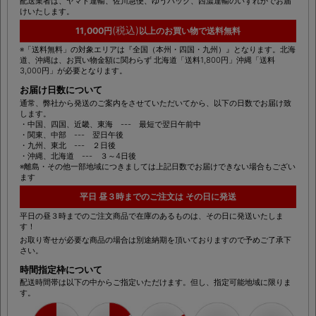
配送業者は、ヤマト運輸、佐川急便、ゆうパック、西濃運輸のいずれかでお届
けいたします。
(税込)
11,000円
以上のお買い物で送料無料
※「送料無料」の対象エリアは『全国（本州・四国・九州）』となります。北海
道、沖縄は、お買い物金額に関わらず 北海道「送料1,800円」沖縄「送料
3,000円」が必要となります。
お届け日数について
通常、弊社から発送のご案内をさせていただいてから、以下の日数でお届け致
します。
・中国、四国、近畿、東海 --- 最短で翌日午前中
・関東、中部 --- 翌日午後
・九州、東北 --- ２日後
・沖縄、北海道 --- ３～4日後
※離島・その他一部地域につきましては上記日数でお届けできない場合もござい
ます
平日 昼３時までのご注文は その日に発送
平日の昼３時までのご注文商品で在庫のあるものは、その日に発送いたしま
す！
お取り寄せが必要な商品の場合は別途納期を頂いておりますので予めご了承下
さい。
時間指定枠について
配送時間帯は以下の中からご指定いただけます。但し、指定可能地域に限りま
す。