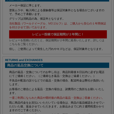
商品の保証について
メーカー保証に準じます。
塗装ムラや、輸入時による接触傷等は保証対象外となる場合がございますの
で、予めご了承願います。
グリップは消耗品の為、保証外となります。
当社製品（ワールドイーグル、MDゴルフ）は、ご購入から安心の１年間保証
を付けさせて頂いております。
レビュー投稿で保証期間が２年間に！
レビューを投稿いただくと、保証期間が２年間に延長いたします。詳しくは
こちらをご覧ください。
但し、ご使用によって発生した汚れやキズなどは、保証対象外となります。
RETURNS and EXCHANGES
商品の返品交換について
商品の返品・交換についてのお申し出は、商品到着後８日以内に必ずお電話
にてご連絡ください。（ご連絡なき返品・交換はご遠慮ください。）
不良品や配送の誤りなどでの返品・交換の場合、配送料金は弊社が負担いた
します。
お客様のご都合による返品・交換の場合は、諸費用のご負担をお願いいたし
ます。
一度ご利用になられた商品や開封後の商品の返品・交換はご容赦ください。
既に商品代金をお支払いいただいている場合は、商品の返品確認をさせてい
ただいた後、返金させていただきます。お振込みまでに約２週間程度かかり