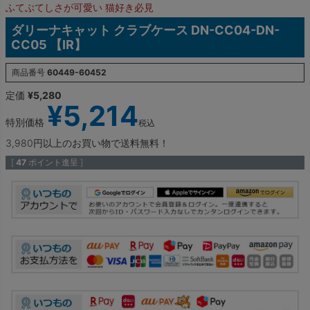
ふてぶてしさが可愛い 猫好き必見
ダリーナキャット クラブケース DN-CC04-DN-
CC05 【IR】
商品番号
60449-60452
定価
¥
5,280
¥
5,214
特別価格
税込
3,980円以上のお買い物で送料無料！
[
47
ポイント進呈 ]