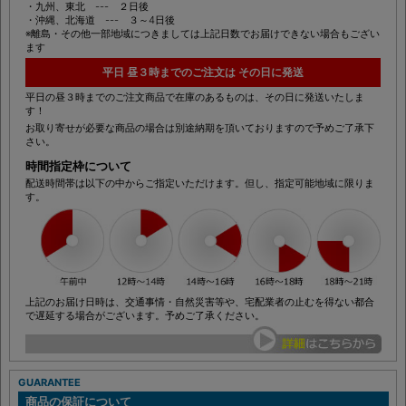
・中国、四国、近畿、東海 --- 最短で翌日午前中
・関東、中部 --- 翌日午後
・九州、東北 --- ２日後
・沖縄、北海道 --- ３～4日後
※離島・その他一部地域につきましては上記日数でお届けできない場合もござい
ます
平日 昼３時までのご注文は その日に発送
平日の昼３時までのご注文商品で在庫のあるものは、その日に発送いたしま
す！
お取り寄せが必要な商品の場合は別途納期を頂いておりますので予めご了承下
さい。
時間指定枠について
配送時間帯は以下の中からご指定いただけます。但し、指定可能地域に限りま
す。
上記のお届け日時は、交通事情・自然災害等や、宅配業者の止むを得ない都合
で遅延する場合がございます。予めご了承ください。
GUARANTEE