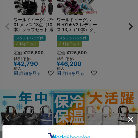
ワールドイーグル F-
ワールドイーグル
01 メンズ 13点（10
FL-01★V2 レディー
本）クラブセット 選
ス 13点（10本）ク
べる軽量スタンドバ
ラブセット 選べる専
スタンドバッグ付
スタンドバッグ付
ッグ付 右用 左用
用スタンドバッグ付
左利き用あり
右用 左用
左利き用あり
定価
¥
126,500
定価
¥
126,500
特別価格
特別価格
¥
42,790
¥
46,200
税込
税込
詳細を見る
詳細を見る