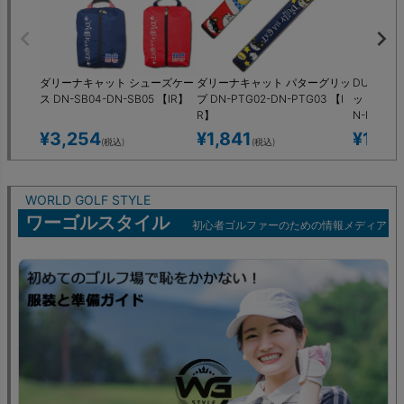
ダリーナキャット シューズケー
ダリーナキャット パターグリッ
DULLY 
ス DN-SB04-DN-SB05 【IR】
プ DN-PTG02-DN-PTG03 【I
ット ハッ
R】
N-M03-D
¥
3,254
¥
1,841
¥
1,22
(税込)
(税込)
WORLD GOLF STYLE
ワーゴルスタイル
初心者ゴルファーのための情報メディア