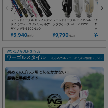
ワールドイーグル セルフスタン
ワールドイーグル ティアベル
ワールドイー
ド クラブケース スペシャルデ
クラブケース WE-TRHSCC
ディース 
ザイン WE-SSCC-SpD
ット 選べ
ドバッグ付
¥
5,940
¥
9,790
¥
46,2
(税込)
(税込)
WORLD GOLF STYLE
ワーゴルスタイル
初心者ゴルファーのための情報メディア