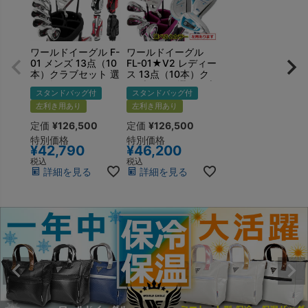
ワールドイーグル F-
ワールドイーグル
01 メンズ 13点（10
FL-01★V2 レディー
本）クラブセット 選
ス 13点（10本）ク
べる軽量スタンドバ
ラブセット 選べる専
スタンドバッグ付
スタンドバッグ付
ッグ付 右用 左用
用スタンドバッグ付
左利き用あり
右用 左用
左利き用あり
定価
¥
126,500
定価
¥
126,500
特別価格
特別価格
¥
42,790
¥
46,200
税込
税込
詳細を見る
詳細を見る