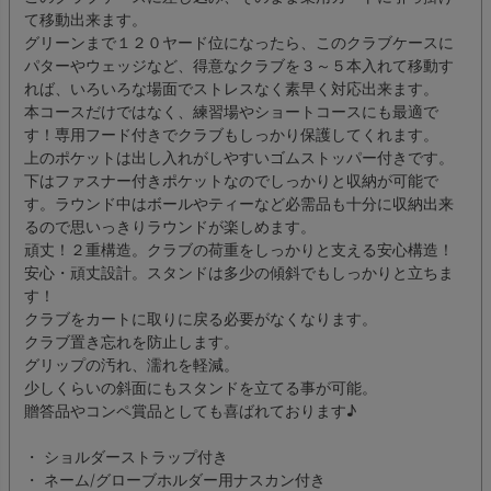
て移動出来ます。
グリーンまで１２０ヤード位になったら、このクラブケースに
パターやウェッジなど、得意なクラブを３～５本入れて移動す
れば、いろいろな場面でストレスなく素早く対応出来ます。
本コースだけではなく、練習場やショートコースにも最適で
す！専用フード付きでクラブもしっかり保護してくれます。
上のポケットは出し入れがしやすいゴムストッパー付きです。
下はファスナー付きポケットなのでしっかりと収納が可能で
す。ラウンド中はボールやティーなど必需品も十分に収納出来
るので思いっきりラウンドが楽しめます。
頑丈！２重構造。クラブの荷重をしっかりと支える安心構造！
安心・頑丈設計。スタンドは多少の傾斜でもしっかりと立ちま
す！
クラブをカートに取りに戻る必要がなくなります。
クラブ置き忘れを防止します。
グリップの汚れ、濡れを軽減。
少しくらいの斜面にもスタンドを立てる事が可能。
贈答品やコンペ賞品としても喜ばれております♪
・ ショルダーストラップ付き
・ ネーム/グローブホルダー用ナスカン付き