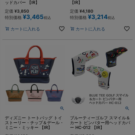
ッドカバー 【IR】
【IR】
定価
¥
3,850
定価
¥
4,180
¥
3,465
¥
3,214
特別価格
特別価格
税込
税込
カートに入れる
カートに入れる
ディズニー トートバッグ トイ
ブルーティーゴルフ スマイル＆
ストーリー・チップ＆デール・
カート ピンパター用ヘッドカバ
ミニー・ミッキー 【IR】
ー HC-012 【IR】