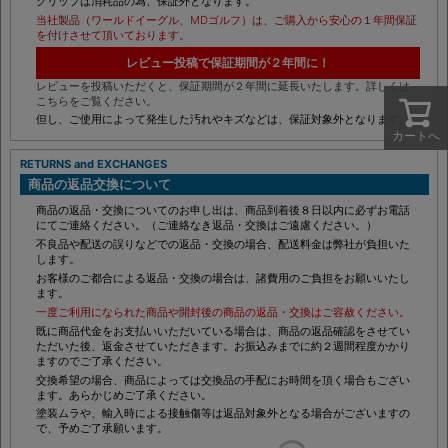
グリップは消耗品の為、保証外となります。
当社製品（ワールドイーグル、MDゴルフ）は、ご購入から安心の１年間保証
を付けさせて頂いております。
レビュー投稿で保証期間が２年間に！
レビューを投稿いただくと、保証期間が２年間に延長いたします。詳しくは
こちらをご覧ください。
但し、ご使用によって発生した汚れやキズなどは、保証対象外となります。
カートへ
RETURNS and EXCHANGES
商品の返品交換について
商品の返品・交換についてのお申し出は、商品到着後８日以内に必ずお電話
にてご連絡ください。（ご連絡なき返品・交換はご遠慮ください。）
不良品や配送の誤りなどでの返品・交換の場合、配送料金は弊社が負担いた
します。
お客様のご都合による返品・交換の場合は、諸費用のご負担をお願いいたし
ます。
一度ご利用になられた商品や開封後の商品の返品・交換はご容赦ください。
既に商品代金をお支払いいただいている場合は、商品の返品確認をさせてい
ただいた後、返金させていただきます。お振込みまでに約２週間程度かかり
ますのでご了承ください。
交換希望の場合、商品によっては交換品の手配にお時間を頂く場合もござい
ます。あらかじめご了承ください。
塗装ムラや、輸入時による接触傷等は返品対象外となる場合がございますの
で、予めご了承願います。