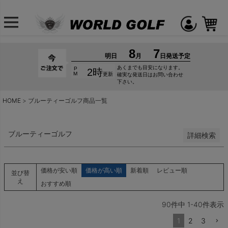
並び順
新着順
登録順
価格が安い順
価格が高い順
優先度順
レビュー順
キーワードヒット順
HOME
ブルーティーゴルフ商品一覧
検索
ブルーティーゴルフ
詳細検索
価格が安い順
価格が高い順
新着順
レビュー順
並び替
え
おすすめ順
90
件中
1
-
40
件表示
1
2
3