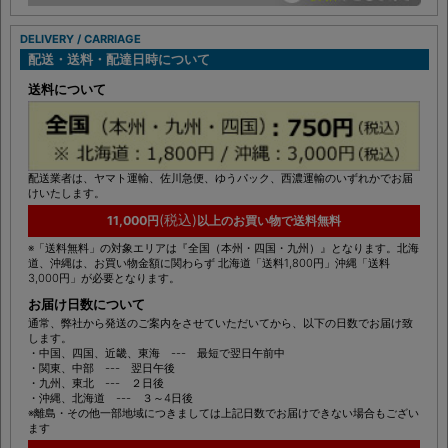
DELIVERY / CARRIAGE
配送・送料・配達日時について
送料について
配送業者は、ヤマト運輸、佐川急便、ゆうパック、西濃運輸のいずれかでお届
けいたします。
(税込)
11,000円
以上のお買い物で送料無料
※「送料無料」の対象エリアは『全国（本州・四国・九州）』となります。北海
道、沖縄は、お買い物金額に関わらず 北海道「送料1,800円」沖縄「送料
3,000円」が必要となります。
お届け日数について
通常、弊社から発送のご案内をさせていただいてから、以下の日数でお届け致
します。
・中国、四国、近畿、東海 --- 最短で翌日午前中
・関東、中部 --- 翌日午後
・九州、東北 --- ２日後
・沖縄、北海道 --- ３～4日後
※離島・その他一部地域につきましては上記日数でお届けできない場合もござい
ます