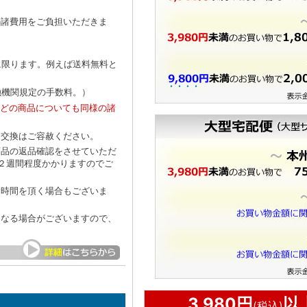
の諸費用をご負担いただきま
に限ります。例えば送料無料と
融機関規定の手数料。）
などの商品についても同様の諸
・交換はご容赦ください。
商品の返品確認をさせていただ
２週間程度かかりますのでご
お時間を頂く場合もございま
となる場合がございますので、
3,980円
以
(税込)